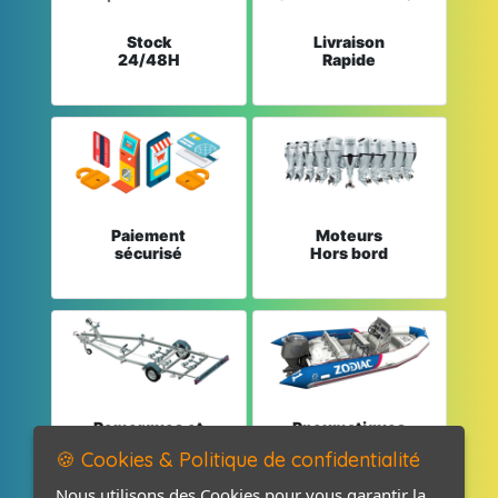
Stock
Livraison
24/48H
Rapide
Paiement
Moteurs
sécurisé
Hors bord
Remorques et
Pneumatiques
Pièces détachées
et Pièces
🍪 Cookies & Politique de confidentialité
Nous utilisons des Cookies pour vous garantir la