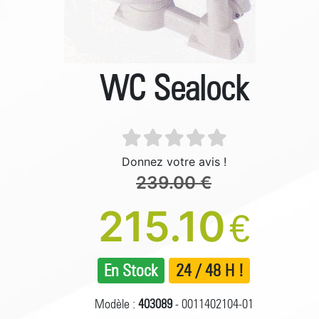
WC Sealock
Donnez votre avis !
239.00 €
215.10
€
En Stock
24 / 48 H !
Modèle :
403089
- 0011402104-01