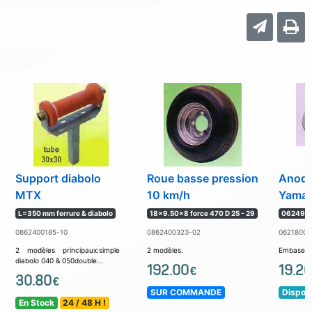
Support diabolo
Roue basse pression
Anode
MTX
10 km/h
Yama
L=350 mm ferrure & diabolo
18x9.50x8 force 470 D 25 - 29
062495 
0862400185-10
0862400323-02
06218009
2 modèles principaux:simple
2 modèles.
Embase, s
diabolo 040 & 050double...
192.00
19.20
€
30.80
€
SUR COMMANDE
Disponi
En Stock
24 / 48 H !