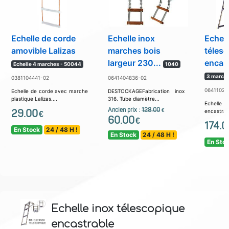
Echelle de corde
Echelle inox
Echell
amovible Lalizas
marches bois
téles
largeur 230...
encas
Echelle 4 marches - 50044
1040
3 march
0381104441-02
0641404836-02
06411021
Echelle de corde avec marche
DESTOCKAGEFabrication inox
plastique Lalizas....
316. Tube diamètre...
Echell
Ancien prix :
128.00
29.00
€
encastrabl
€
60.00
€
174.0
En Stock
24 / 48 H !
En Stock
24 / 48 H !
En Sto
Echelle inox télescopique
encastrable