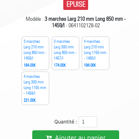
EPUISE
Modèle :
3 marches Larg 210 mm Long 850 mm -
1459/I
- 0641102128-02
3 marches
3 marches
4 marches
Larg 210 mm
Larg 300 mm
Larg 210 mm
Long 850 mm -
Long 850 mm -
Long 1155 mm
1459/I
1457/I
- 1460/I
164.00
€
174.00
€
194.00
€
4 marches
Larg 300 mm
Long 1155 mm
- 1458/I
221.00
€
Quantité :
Ajouter au panier