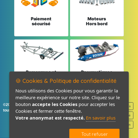
Paiement
Moteurs
sécurisé
Hors bord
Remorques et
Pneumatiques
Pièces détachées
et Pièces
🍪 Cookies & Politique de confidentialité
Nous utilisons des Cookies pour vous garantir la
meilleure expérience sur notre site. Cliquez sur le
bouton
accepte les Cookies
pour accepter les
©2026-2027 France Accastillage
Mentions légales
Cookies et fermer cette fenêtre.
tous droits réservés
Politique de confidentialité
Votre anonymat est respecté.
En savoir plus
Contact / Plan
Tout refuser