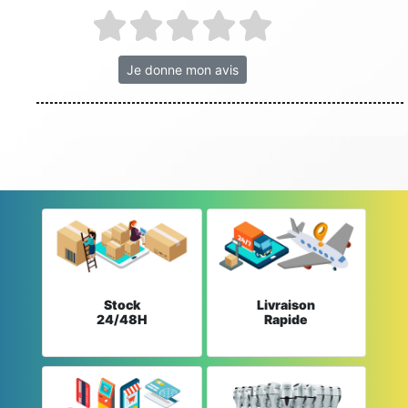
Je donne mon avis
Stock
Livraison
24/48H
Rapide