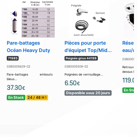
Pare-battages
Pièces pour porte
Réserv
Océan Heavy Duty
d'équipet Top/Mid...
eau/c
71985
Poignée grise 44198
03800054
0380005629-02
0380005509-02
Retrouve
dessus les
Pare-battages embouts
Poignées de verrouillage...
119.0
bleus...
6.50
€
37.30
€
En Sto
Disponible sous 20 jours
En Stock
24 / 48 H !