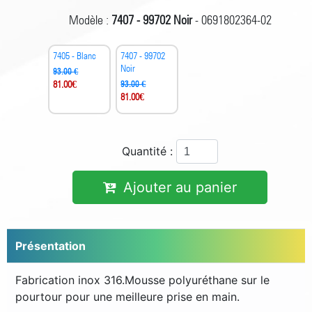
Modèle :
7407 - 99702 Noir
- 0691802364-02
7405 - Blanc
7407 - 99702
Noir
93.00 €
81.00
€
93.00 €
81.00
€
Quantité :
Ajouter au panier
Présentation
Fabrication inox 316.Mousse polyuréthane sur le
pourtour pour une meilleure prise en main.