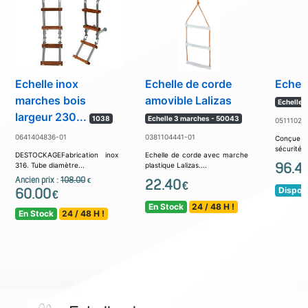
Echelle inox
Echelle de corde
Echell
marches bois
amovible Lalizas
Echelle 
largeur 230...
1038
Echelle 3 marches - 50043
05111022
0641404836-01
0381104441-01
Conçue 
sécurité à
DESTOCKAGEFabrication inox
Echelle de corde avec marche
96.4
316. Tube diamètre...
plastique Lalizas....
Ancien prix :
108.00
€
22.40
€
Disponi
60.00
€
En Stock
24 / 48 H !
En Stock
24 / 48 H !