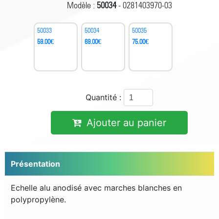
Modèle :
50034
- 0281403970-03
50033
50034
50035
59.00
€
69.00
€
75.00
€
Quantité :
Ajouter au panier
Présentation
Echelle alu anodisé avec marches blanches en
polypropylène.