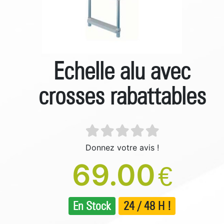
Echelle alu avec
crosses rabattables
Donnez votre avis !
69.00
€
En Stock
24 / 48 H !