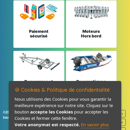
Paiement
Moteurs
sécurisé
Hors bord
Remorques et
Pneumatiques
Pièces détachées
et Pièces
🍪 Cookies & Politique de confidentialité
Nous utilisons des Cookies pour vous garantir la
meilleure expérience sur notre site. Cliquez sur le
bouton
accepte les Cookies
pour accepter les
©2026-2027 France Accastillage
Mentions légales
Cookies et fermer cette fenêtre.
tous droits réservés
Politique de confidentialité
Votre anonymat est respecté.
En savoir plus