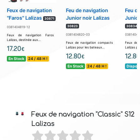
Feux de navigation
Feu de navigation
Feu de
''Faros'' Lalizas
Junior noir Lalizas
Junior
30871
30823
30834
0381404819-12
0381404820-03
03814048
Feux de navigation Faros
Lalizas, destinée aux...
Feux de navigation compacts
Feux de 
17.20
Lalizas pour les bateaux...
Lalizas po
€
12.80
12.80
€
En Stock
24 / 48 H !
En Stock
24 / 48 H !
Disponi
Feux de navigation ''Classic'' S12
Lalizas