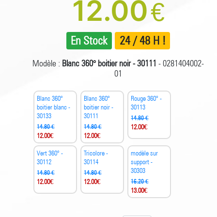
12.00
€
En Stock
24 / 48 H !
Modèle :
Blanc 360° boitier noir - 30111
- 0281404002-
01
Blanc 360°
Blanc 360°
Rouge 360° -
boitier blanc -
boitier noir -
30113
30133
30111
14.80 €
14.80 €
14.80 €
12.00
€
12.00
€
12.00
€
Vert 360° -
Tricolore -
modèle sur
30112
30114
support -
30303
14.80 €
14.80 €
12.00
€
12.00
€
16.20 €
13.00
€