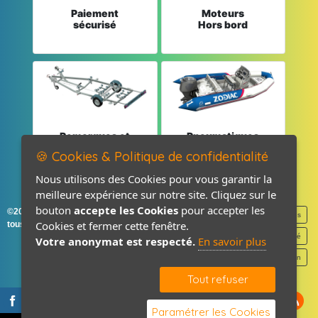
Paiement
Moteurs
sécurisé
Hors bord
Remorques et
Pneumatiques
Pièces détachées
et Pièces
🍪 Cookies & Politique de confidentialité
Nous utilisons des Cookies pour vous garantir la
meilleure expérience sur notre site. Cliquez sur le
bouton
accepte les Cookies
pour accepter les
©2026-2027 France Accastillage
Mentions légales
Cookies et fermer cette fenêtre.
tous droits réservés
Politique de confidentialité
Votre anonymat est respecté.
En savoir plus
Contact / Plan
Tout refuser
Paramétrer les Cookies