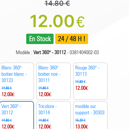
14.80 €
12.00
€
En Stock
24 / 48 H !
Modèle :
Vert 360° - 30112
- 0381404002-03
Blanc 360°
Blanc 360°
Rouge 360° -
boitier blanc -
boitier noir -
30113
30133
30111
14.80 €
12.00
€
14.80 €
14.80 €
12.00
€
12.00
€
Vert 360° -
Tricolore -
modèle sur
30112
30114
support - 30303
14.80 €
14.80 €
16.20 €
12.00
€
12.00
€
13.00
€