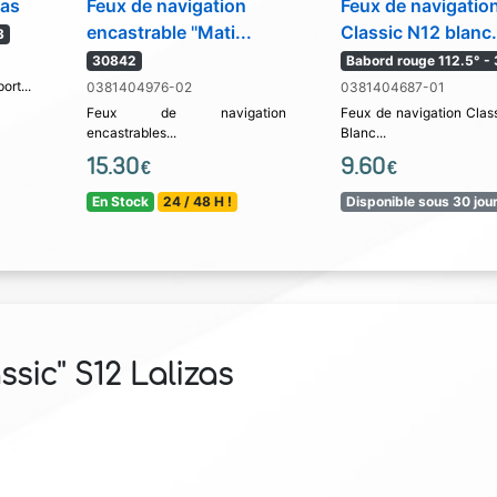
zas
Feux de navigation
Feux de navigatio
encastrable ''Mati...
Classic N12 blanc.
3
30842
Babord rouge 112.5° -
ort...
0381404976-02
0381404687-01
Feux de navigation
Feux de navigation Clas
encastrables...
Blanc...
15.30
9.60
€
€
En Stock
24 / 48 H !
Disponible sous 30 jou
sic'' S12 Lalizas