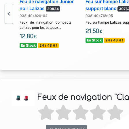
Feu de navigation Junior
Feu sur hampe Lali
noir Lalizas
support blanc
30824
3076
0381404820-04
0381404768-05
Feux de navigation compacts
Feu sur hampe Lalizas supp
Lalizas pour les bateaux...
21.50
€
12.80
€
En Stock
24 / 48 H !
En Stock
24 / 48 H !
Feux de navigation ''Clas