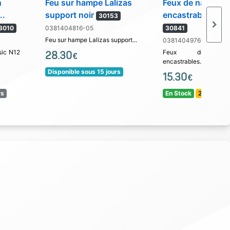
n
Feu sur hampe Lalizas
Feux de navigati
..
support noir
encastrable ''Mati
30153
 3010
0381404816-05
30841
Feu sur hampe Lalizas support...
0381404976-01
sic N12
Feux de navig
28.30
€
encastrables...
Disponible sous 15 jours
15.30
€
rs
En Stock
24 / 48 H !