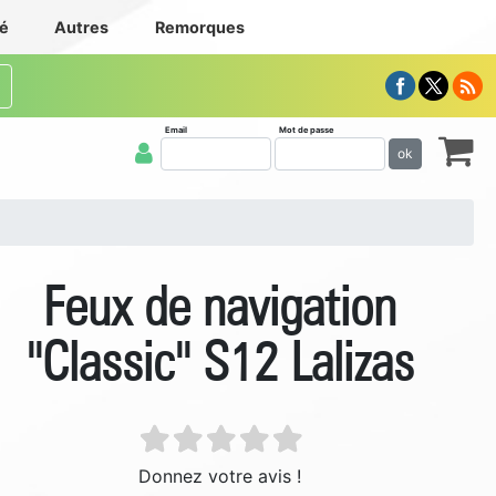
té
Autres
Remorques
Email
Mot de passe
ok
Feux de navigation
''Classic'' S12 Lalizas
Donnez votre avis !