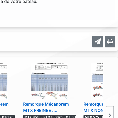
e de votre bateau.
orem
Remorque Mécanorem
Remorque Meca
MTX FREINEE ....
MTX NON FREINEE
 - PTC 75
MTX 951F - PTC 1300kg - C.U 91
MTX 575 - PTC 750 k