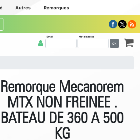
té
Autres
Remorques
Email
Mot de passe
ok
Remorque Mecanorem
MTX NON FREINEE .
BATEAU DE 360 A 500
KG