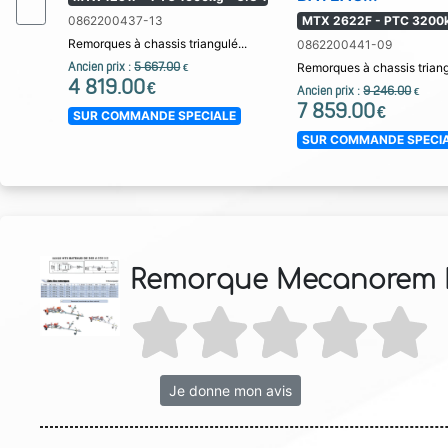
0862200437-13
MTX 2622F - PTC 3200k
Remorques à chassis triangulé...
0862200441-09
Ancien prix :
5 667.00
Remorques à chassis triang
€
4 819.00
€
Ancien prix :
9 246.00
€
7 859.00
€
SUR COMMANDE SPECIALE
SUR COMMANDE SPECI
Remorque Mecanorem M
Je donne mon avis