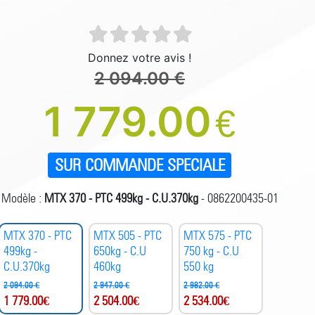
Donnez votre avis !
2 094.00 €
1 779.00
€
SUR COMMANDE SPECIALE
Modèle :
MTX 370 - PTC 499kg - C.U.370kg
- 0862200435-01
MTX 370 - PTC
MTX 505 - PTC
MTX 575 - PTC
499kg -
650kg - C.U
750 kg - C.U
C.U.370kg
460kg
550 kg
2 094.00 €
2 947.00 €
2 982.00 €
1 779.00
€
2 504.00
€
2 534.00
€