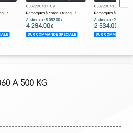
0862200437-09
0862200435-06
gulé...
Remorques à chassis triangulé...
Remorques à chassis tri
Ancien prix :
5 052.00
Ancien prix :
2 982.00
€
€
4 294.00
2 534.00
€
€
IALE
SUR COMMANDE SPECIALE
SUR COMMANDE SPE
60 A 500 KG