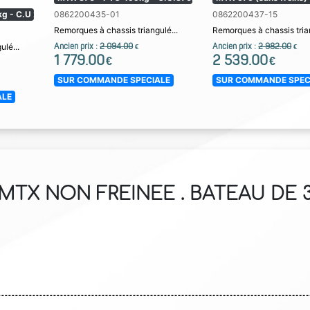
g - C.U 2
0862200435-01
0862200437-15
Remorques à chassis triangulé...
Remorques à chassis trian
ulé...
Ancien prix :
2 094.00
Ancien prix :
2 982.00
€
€
1 779.00
2 539.00
€
€
SUR COMMANDE SPECIALE
SUR COMMANDE SPEC
ALE
TX NON FREINEE . BATEAU DE 3