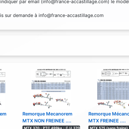
ndiquer par email (info@france-accastillage.com) le modèl
devis sur demande à info@france-accastillage.com
rem
Remorque Mecanorem
Remorque Mécan
MTX NON FREINEE ....
MTX FREINEE ....
MTX 370 - PTC 499kg - C.U.370k
MTX 575 (sans freins)