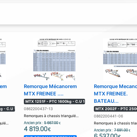
rem
Remorque Mécanorem
Remorque Mecan
MTX FREINEE ....
MTX FREINEE.
BATEAU...
MTX 1251F - PTC 1600kg - C.U 1
 - C.U 1
0862200437-13
MTX 2002F - PTC 2500
Remorques à chassis triangulé...
0862200441-06
ulé...
Ancien prix :
5 667.00
Remorques à chassis trian
€
4 819.00
€
Ancien prix :
7 691.00
€
6 537.00
€