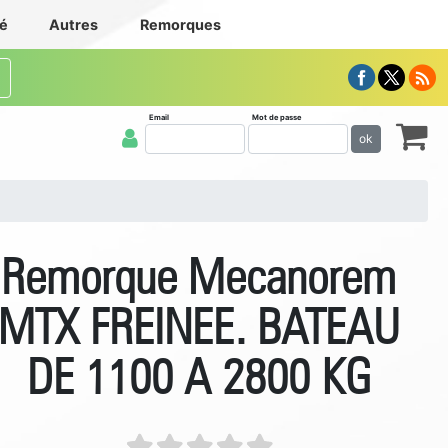
té
Autres
Remorques
Email
Mot de passe
ok
Remorque Mecanorem
MTX FREINEE. BATEAU
DE 1100 A 2800 KG