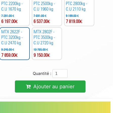
PTC 2200kg -
PTC 2500kg -
PTC 2800kg -
C.U 1670 kg
C.U 1960 kg
C.U 2110 kg
7 291.00 €
7 691.00 €
9 199.00 €
6 197.00
€
6 537.00
€
7 819.00
€
MTX 2622F -
MTX 2802F -
PTC 3200kg -
PTC 3500kg -
C.U 2470 kg
C.U 2720 kg
9 246.00 €
10 765.00 €
7 859.00
€
9 150.00
€
Quantité :
Ajouter au panier