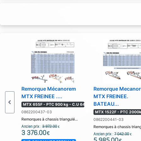
Remorque Mécanorem
Remorque Mecano
MTX FREINEE ....
MTX FREINEE.
BATEAU...
MTX 655F - PTC 900 kg - C.U 64
0862200437-03
MTX 1522F - PTC 2000kg
Remorques à chassis triangulé...
0862200441-03
Ancien prix :
3 972.00
Remorques à chassis triang
€
3 376.00
€
Ancien prix :
7 042.00
€
5 985.00
€