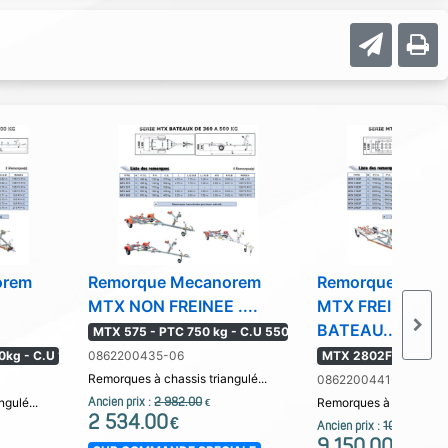
orem
Remorque Mecanorem
Remorque Meca
MTX NON FREINEE ....
MTX FREINEE.
BATEAU...
MTX 575 - PTC 750 kg - C.U 550
kg - C.U 1
0862200435-06
MTX 2802F - PTC 35
Remorques à chassis triangulé...
0862200441-10
gulé...
Ancien prix :
2 982.00
Remorques à chassis tri
€
2 534.00
€
Ancien prix :
10 765.00
€
9 150.00
€