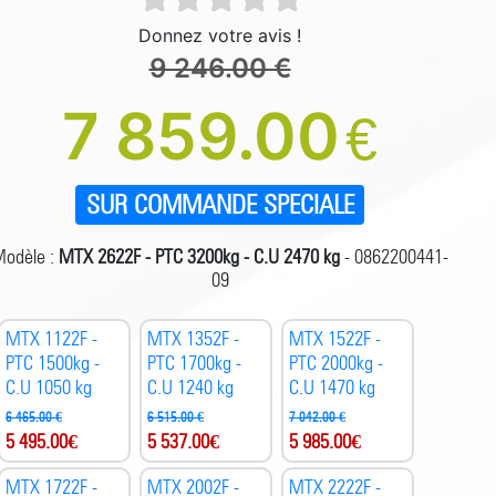
Donnez votre avis !
9 246.00 €
7 859.00
€
SUR COMMANDE SPECIALE
odèle :
MTX 2622F - PTC 3200kg - C.U 2470 kg
- 0862200441-
09
MTX 1122F -
MTX 1352F -
MTX 1522F -
PTC 1500kg -
PTC 1700kg -
PTC 2000kg -
C.U 1050 kg
C.U 1240 kg
C.U 1470 kg
6 465.00 €
6 515.00 €
7 042.00 €
5 495.00
€
5 537.00
€
5 985.00
€
MTX 1722F -
MTX 2002F -
MTX 2222F -