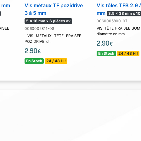
5 mm
Vis métaux TF pozidrive
Vis tôles TFB 2.9 
3 à 5 mm
mm
3.5 x 38 mm x 10
5 x 16 mm x 6 pièces av
0060005800-07
ISEE
VIS TËTE FRAISEE BOMB
0060005811-08
diamètre en mm...
VIS METAUX TETE FRAISEE
POZIDRIVE: d...
2.90
€
2.90
€
En Stock
24 / 48 H !
En Stock
24 / 48 H !