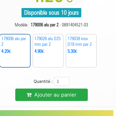
Disponible sous 10 jours
Modèle :
179006 alu par 2
- 0891404521-03
179006 alu par
179026 alu D25
179038 inox
2
mm par 2
D18 mm par 2
4.20
€
4.90
€
5.30
€
Quantité :
Ajouter au panier