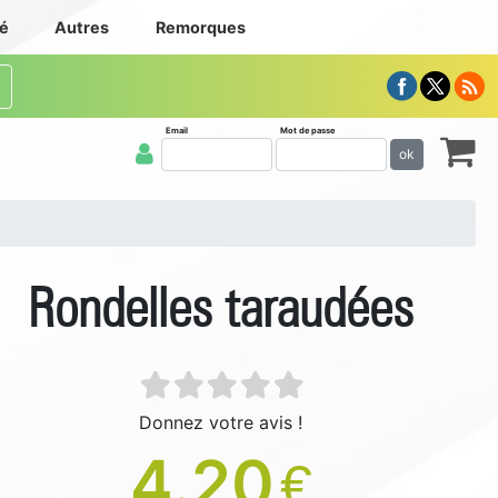
té
Autres
Remorques
Email
Mot de passe
ok
Rondelles taraudées
Donnez votre avis !
4.20
€