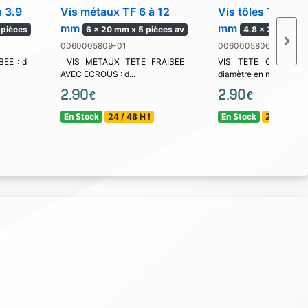
à 3.9
Vis métaux TF 6 à 12
Vis tôles TC 4.2 
mm
mm
 pièces
6 x 20 mm x 5 pièces av
4.8 x 25 x 9 pi
0060005809-01
0060005806-08
EE : d
VIS METAUX TETE FRAISEE
VIS TETE CYLINDRI
AVEC ECROUS : d...
diamètre en mm x L...
2.90
2.90
€
€
En Stock
24 / 48 H !
En Stock
24 / 48 H !