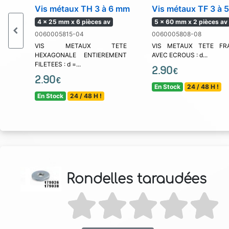
Vis métaux TH 3 à 6 mm
Vis métaux TF 3 à 
4 x 25 mm x 6 pièces av
5 x 60 mm x 2 pièces av
0060005815-04
0060005808-08
VIS METAUX TETE
VIS METAUX TETE FRA
HEXAGONALE ENTIEREMENT
AVEC ECROUS : d...
FILETEES : d =...
2.90
€
2.90
€
En Stock
24 / 48 H !
En Stock
24 / 48 H !
Rondelles taraudées