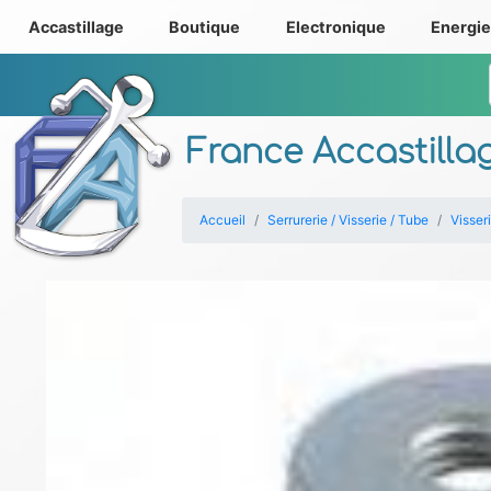
Accastillage
Boutique
Electronique
Energi
France Accastilla
Accueil
Serrurerie / Visserie / Tube
Visser