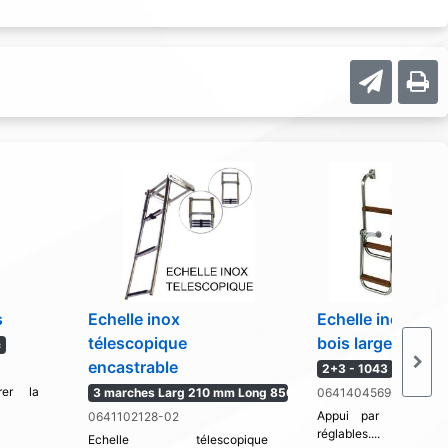
s
Echelle inox
Echelle inox mar
télescopique
bois largeur 285.
c
encastrable
2+3 - 1043
rer la
3 marches Larg 210 mm Long 850
0641404569-03
Appui par butées pl
0641102128-02
réglables....
Echelle télescopique