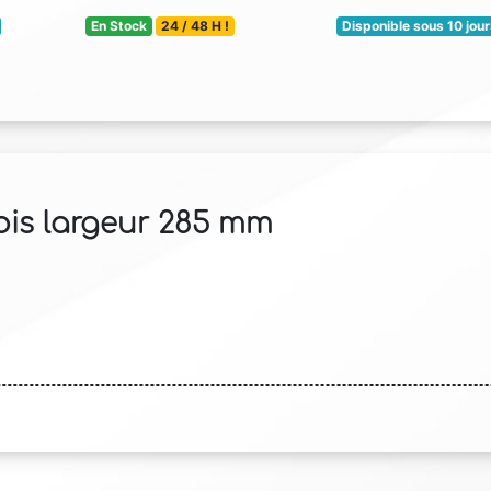
En Stock
24 / 48 H !
Disponible sous 10 jou
ois largeur 285 mm