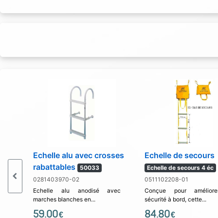
Echelle alu avec crosses
Echelle de secours
rabattables
50033
Echelle de secours 4 éc
0281403970-02
0511102208-01
Echelle alu anodisé avec
Conçue pour améliore
marches blanches en...
sécurité à bord, cette...
59.00
84.80
€
€