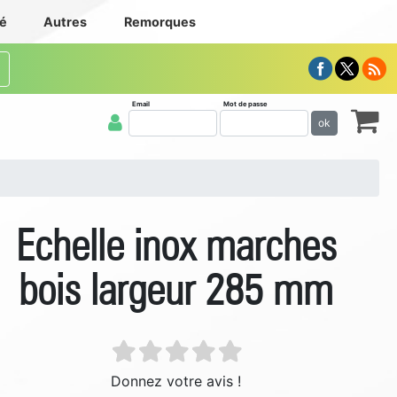
té
Autres
Remorques
Email
Mot de passe
ok
Echelle inox marches
bois largeur 285 mm
Donnez votre avis !