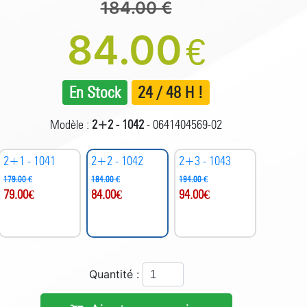
184.00 €
84.00
€
En Stock
24 / 48 H !
Modèle :
2+2 - 1042
- 0641404569-02
2+1 - 1041
2+2 - 1042
2+3 - 1043
179.00 €
184.00 €
194.00 €
79.00
€
84.00
€
94.00
€
Quantité :