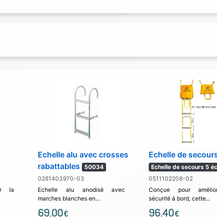
Echelle alu avec crosses
Echelle de secour
rabattables
50034
Echelle de secours 5 é
0281403970-03
0511102208-02
r la
Echelle alu anodisé avec
Conçue pour amélio
marches blanches en...
sécurité à bord, cette...
69.00
96.40
€
€