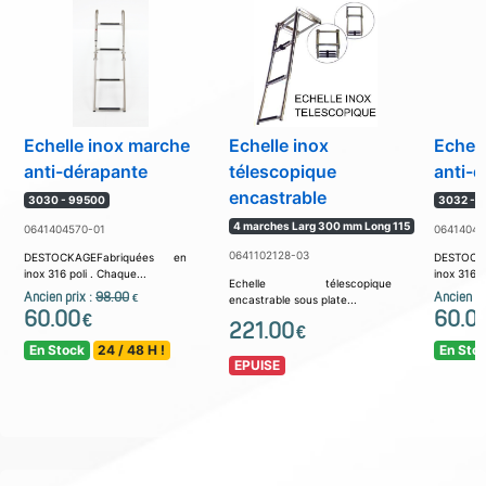
Echelle inox marche
Echelle inox
Echel
anti-dérapante
télescopique
anti-
encastrable
3030 - 99500
3032 - 
4 marches Larg 300 mm Long 115
0641404570-01
06414045
0641102128-03
DESTOCKAGEFabriquées en
DESTOCK
inox 316 poli . Chaque...
inox 316 p
Echelle télescopique
Ancien prix :
98.00
Ancien pr
€
encastrable sous plate...
60.00
60.0
€
221.00
€
En Stock
24 / 48 H !
En Sto
EPUISE