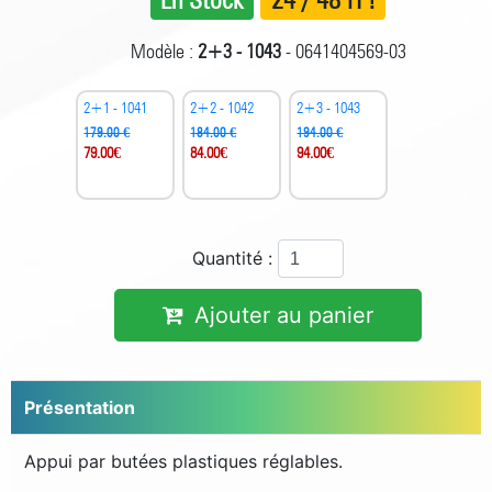
Modèle :
2+3 - 1043
- 0641404569-03
2+1 - 1041
2+2 - 1042
2+3 - 1043
179.00 €
184.00 €
194.00 €
79.00
€
84.00
€
94.00
€
Quantité :
Ajouter au panier
Présentation
Appui par butées plastiques réglables.