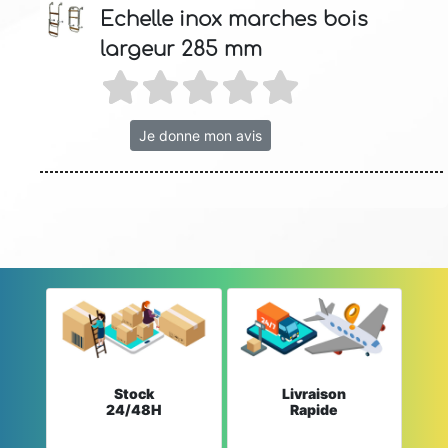
Echelle inox marches bois
largeur 285 mm
Je donne mon avis
Stock
Livraison
24/48H
Rapide