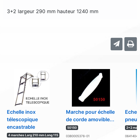
3+2 largeur 290 mm hauteur 1240 mm
Echelle inox
Marche pour échelle
Echell
télescopique
de corde amovible...
pneum
encastrable
50150
2+2 marc
4 marches Larg 210 mm Long 115
0380005376-01
06414045