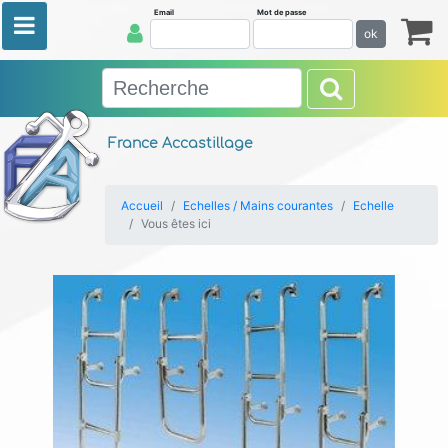
Email
Mot de passe
ok
France Accastillage
Accueil
Echelles / Mains courantes
Echelle
Vous êtes ici