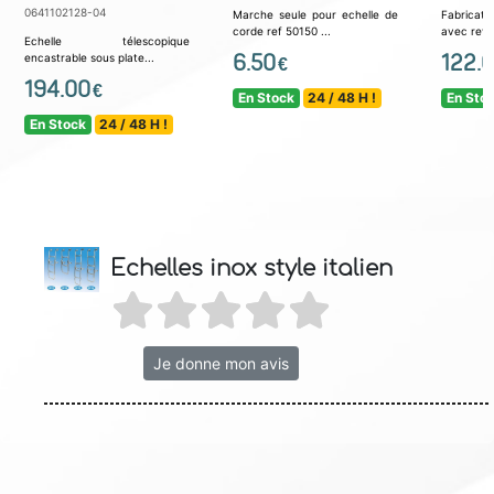
0641102128-04
Marche seule pour echelle de
Fabricati
corde ref 50150 ...
avec revê
Echelle télescopique
6.50
122.
encastrable sous plate...
€
194.00
€
En Stock
24 / 48 H !
En Sto
En Stock
24 / 48 H !
Echelles inox style italien
Je donne mon avis