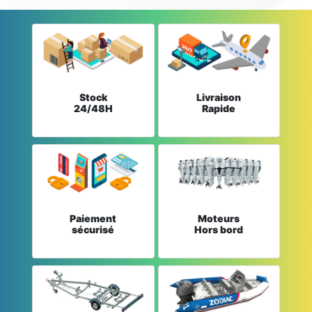
Stock
Livraison
24/48H
Rapide
Paiement
Moteurs
sécurisé
Hors bord