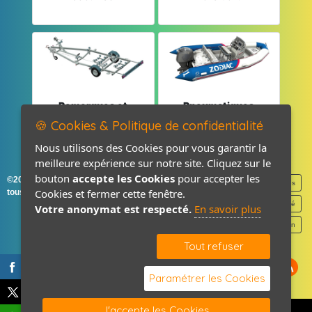
Remorques et
Pneumatiques
Pièces détachées
et Pièces
🍪 Cookies & Politique de confidentialité
Nous utilisons des Cookies pour vous garantir la
meilleure expérience sur notre site. Cliquez sur le
bouton
accepte les Cookies
pour accepter les
©2026-2027 France Accastillage
Mentions légales
Cookies et fermer cette fenêtre.
tous droits réservés
Politique de confidentialité
Votre anonymat est respecté.
En savoir plus
Contact / Plan
Tout refuser
Paramétrer les Cookies
J'accepte les Cookies