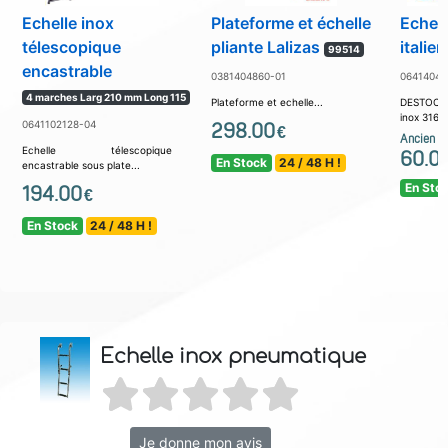
Echelle inox
Plateforme et échelle
Echell
télescopique
pliante Lalizas
italie
99514
encastrable
0381404860-01
06414045
4 marches Larg 210 mm Long 115
Plateforme et echelle...
DESTOCK
inox 316 t
0641102128-04
298.00
€
Ancien pr
Echelle télescopique
60.0
En Stock
24 / 48 H !
encastrable sous plate...
En Sto
194.00
€
En Stock
24 / 48 H !
Echelle inox pneumatique
Je donne mon avis