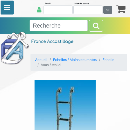
Email
Mot de passe
ok
France Accastillage
Accueil
Echelles / Mains courantes
Echelle
Vous êtes ici