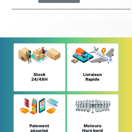
Stock
Livraison
24/48H
Rapide
Paiement
Moteurs
sécurisé
Hors bord