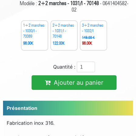
Modèle :
2+2 marches - 1031/I - 70148
- 0641404582-
02
1+2 marches
2+2 marches
3+2 marches
- 1030/I -
- 1031/I -
- 1032/I
70089
70148
148.00 €
98.00
€
122.00
€
98.00
€
Quantité :
Ajouter au panier
Présentation
Fabrication inox 316.