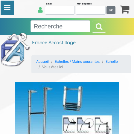
Email
Mot de passe
ok
France Accastillage
Accueil
Echelles / Mains courantes
Echelle
Vous êtes ici