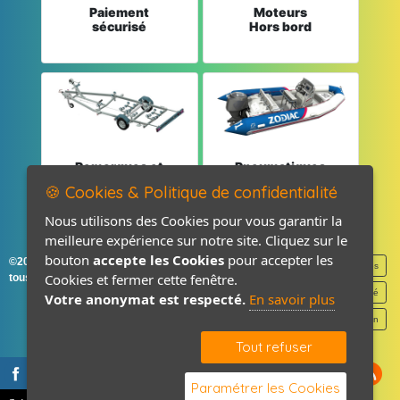
Paiement
Moteurs
sécurisé
Hors bord
Remorques et
Pneumatiques
Pièces détachées
et Pièces
🍪 Cookies & Politique de confidentialité
Nous utilisons des Cookies pour vous garantir la
meilleure expérience sur notre site. Cliquez sur le
bouton
accepte les Cookies
pour accepter les
©2026-2027 France Accastillage
Mentions légales
Cookies et fermer cette fenêtre.
tous droits réservés
Politique de confidentialité
Votre anonymat est respecté.
En savoir plus
Contact / Plan
Tout refuser
Paramétrer les Cookies