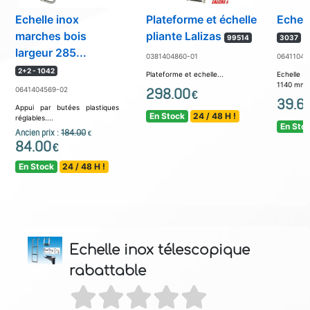
Echelle inox
Plateforme et échelle
Echell
marches bois
pliante Lalizas
99514
3037
largeur 285...
0381404860-01
06411045
2+2 - 1042
Plateforme et echelle...
Echelle à
1140 mm..
0641404569-02
298.00
€
39.6
Appui par butées plastiques
En Stock
24 / 48 H !
réglables....
En Sto
Ancien prix :
184.00
€
84.00
€
En Stock
24 / 48 H !
Echelle inox télescopique
rabattable