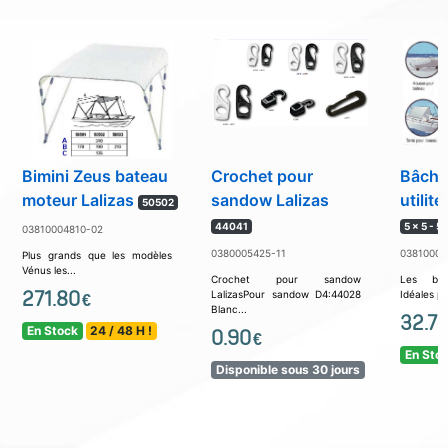
Bimini Zeus bateau
Crochet pour
Bâche
moteur Lalizas
sandow Lalizas
utilité
50502
44041
5 x 5 - 5
03810004810-02
0380005425-11
03810004
Plus grands que les modèles
Vénus les...
Crochet pour sandow
Les bâc
271.80
LalizasPour sandow D4:44028
Idéales po
€
Blanc...
32.7
En Stock
24 / 48 H !
0.90
€
En Sto
Disponible sous 30 jours