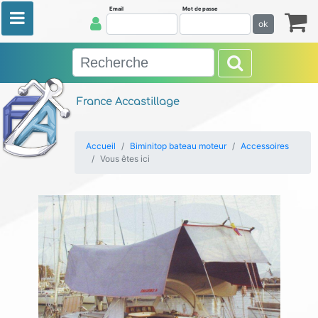
Email
Mot de passe
ok
France Accastillage
Accueil
Biminitop bateau moteur
Accessoires
Vous êtes ici