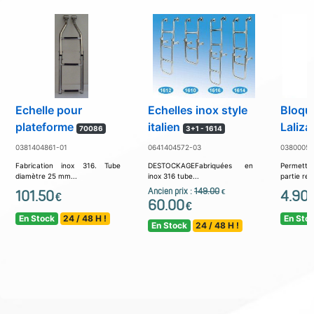
Echelle pour
Echelles inox style
Bloque
plateforme
italien
Laliz
70086
3+1 - 1614
0381404861-01
0641404572-03
03800052
Fabrication inox 316. Tube
DESTOCKAGEFabriquées en
Permett
diamètre 25 mm...
inox 316 tube...
partie repl
Ancien prix :
149.00
101.50
€
4.90
€
60.00
€
En Stock
24 / 48 H !
En Sto
En Stock
24 / 48 H !