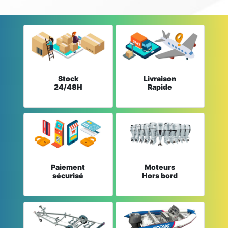
Stock
Livraison
24/48H
Rapide
Paiement
Moteurs
sécurisé
Hors bord