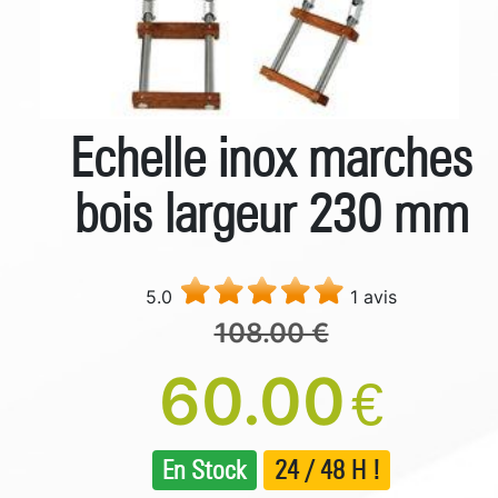
Echelle inox marches
bois largeur 230 mm
5.0
1 avis
108.00 €
60.00
€
En Stock
24 / 48 H !