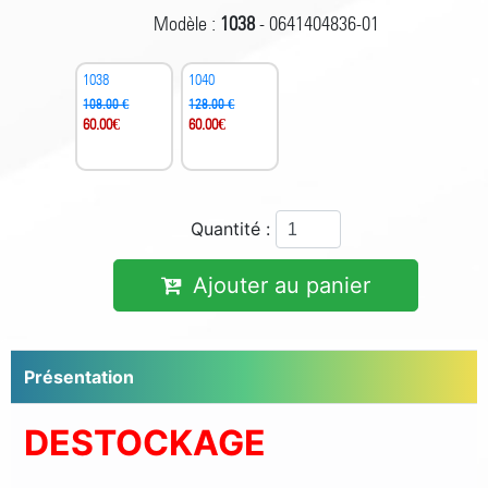
Modèle :
1038
- 0641404836-01
1038
1040
108.00 €
128.00 €
60.00
€
60.00
€
Quantité :
Ajouter au panier
Présentation
DESTOCKAGE