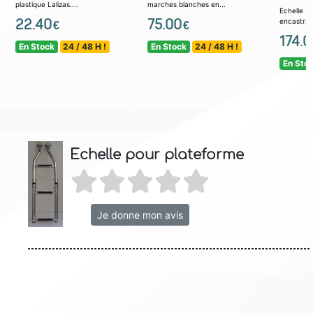
plastique Lalizas....
marches blanches en...
Echell
22.40
75.00
encastrabl
€
€
174.0
En Stock
24 / 48 H !
En Stock
24 / 48 H !
En Sto
Echelle pour plateforme
Je donne mon avis