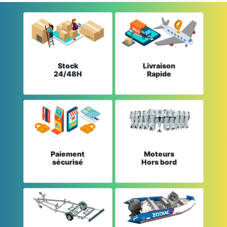
Stock
Livraison
24/48H
Rapide
Paiement
Moteurs
sécurisé
Hors bord