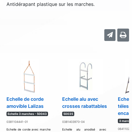
Antidérapant plastique sur les marches.
Echelle de corde
Echelle alu avec
Echell
amovible Lalizas
crosses rabattables
téles
encas
Echelle 3 marches - 50043
50035
3 march
0381104441-01
0381403970-04
06411021
Echelle de corde avec marche
Echelle alu anodisé avec