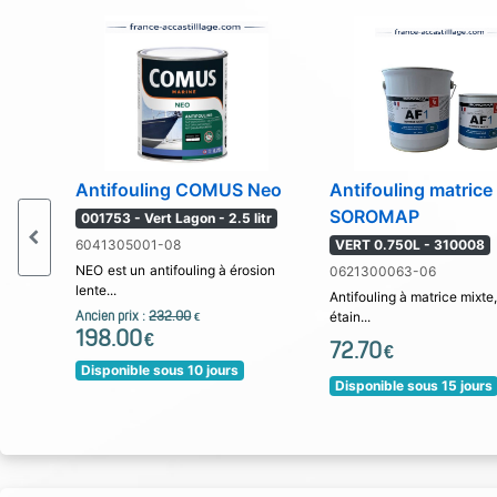
Antifouling COMUS Neo
Antifouling matrice
SOROMAP
001753 - Vert Lagon - 2.5 litr
6041305001-08
VERT 0.750L - 310008
NEO est un antifouling à érosion
0621300063-06
lente...
Antifouling à matrice mixte
Ancien prix :
232.00
étain...
€
198.00
€
72.70
€
Disponible sous 10 jours
Disponible sous 15 jours