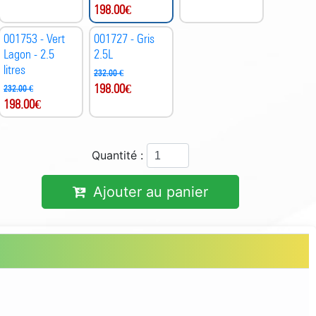
198.00
€
001753 - Vert
001727 - Gris
Lagon - 2.5
2.5L
litres
232.00 €
198.00
€
232.00 €
198.00
€
Quantité :
Ajouter au panier