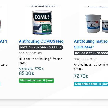
 AF1
Antifouling COMUS Neo
Antifouling matri
SOROMAP
001746 - Noir 399 - 0.75 litre
6041305001-03
ROUGE 0.75 l - 31000
NEO est un antifouling à érosion
0621300063-05
lente...
, sans
Antifouling à matrice mix
Ancien prix :
77.00
étain...
€
65.00
€
72.70
€
Disponible sous 5 jours
Disponible sous 15 jou