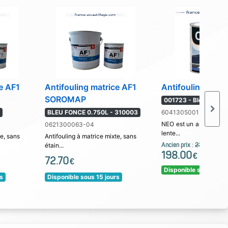
ce AF1
Antifouling matrice AF1
Antifouling CO
SOROMAP
001723 - Bleu marine -
6
BLEU FONCE 0.750L - 310003
6041305001-06
NEO est un antifouling 
0621300063-04
lente...
te, sans
Antifouling à matrice mixte, sans
étain...
Ancien prix :
232.00
€
198.00
€
72.70
€
Disponible sous 5 jou
rs
Disponible sous 15 jours