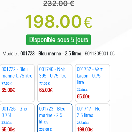
232.00 €
198.00
€
Disponible sous 5 jours
Modèle :
001723 - Bleu marine - 2.5 litres
- 6041305001-06
001722 - Bleu
001746 - Noir
001752 - Vert
marine 0.75 litre
399 - 0.75 litre
Lagon - 0.75
litre
77.00 €
77.00 €
65.00
€
65.00
€
77.00 €
65.00
€
001726 - Gris
001723 - Bleu
001747 - Noir -
0.75L
marine - 2.5
2.5 litres
litres
77.00 €
232.00 €
65.00
€
198.00
€
232.00 €