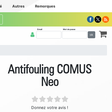
té
Autres
Remorques
Email
Mot de passe
ok
Antifouling COMUS
Neo
Donnez votre avis !