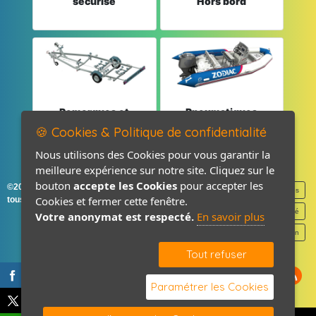
sécurisé
Hors bord
Remorques et
Pneumatiques
Pièces détachées
et Pièces
🍪 Cookies & Politique de confidentialité
Nous utilisons des Cookies pour vous garantir la
meilleure expérience sur notre site. Cliquez sur le
bouton
accepte les Cookies
pour accepter les
©2026-2027 France Accastillage
Mentions légales
Cookies et fermer cette fenêtre.
tous droits réservés
Politique de confidentialité
Votre anonymat est respecté.
En savoir plus
Contact / Plan
Tout refuser
Paramétrer les Cookies