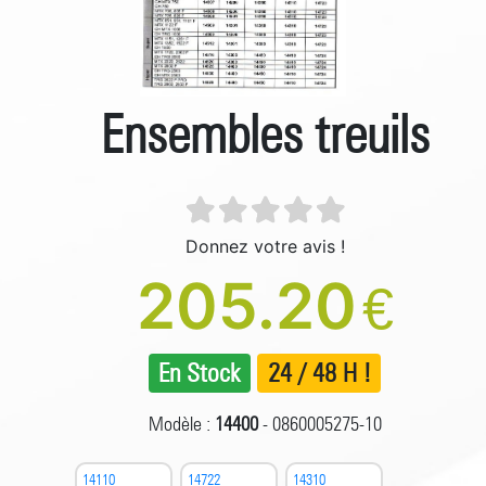
Ensembles treuils
Donnez votre avis !
205.20
€
En Stock
24 / 48 H !
Modèle :
14400
- 0860005275-10
14110
14722
14310