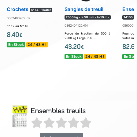
Crochets
Sangles de treuil
Ensemb
n° 14 - 16402
2500 kg - la 50 mm - lo 10 m -
14150
0862400265-02
0862404122-04
08600052
n° 12 au N° 16
8.40
Force de traction de 500 à
Pour com
€
2500 kg Largeur 40...
votre mod
En Stock
24 / 48 H !
43.20
82.6
€
En Stock
24 / 48 H !
En Sto
Ensembles treuils