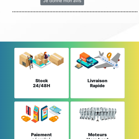
Je donne mon avis
Stock
Livraison
24/48H
Rapide
Paiement
Moteurs