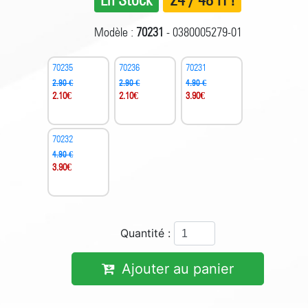
Modèle :
70231
- 0380005279-01
70235
70236
70231
2.90 €
2.90 €
4.90 €
2.10
€
2.10
€
3.90
€
70232
4.90 €
3.90
€
Quantité :
Ajouter au panier