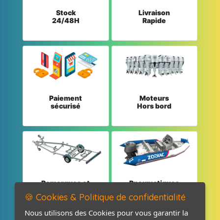
Stock
Livraison
24/48H
Rapide
Paiement
Moteurs
sécurisé
Hors bord
Remorques et
Pneumatiques
Pièces détachées
et Pièces
🍪 Cookies & Politique de confidentialité
Nous utilisons des Cookies pour vous garantir la