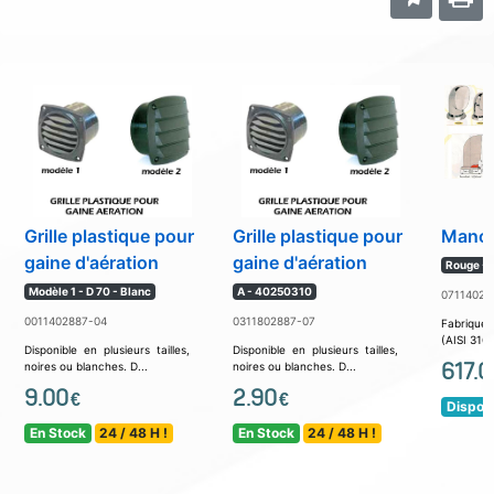
Grille plastique pour
Grille plastique pour
Manche
gaine d'aération
gaine d'aération
Rouge -
Modèle 1 - D 70 - Blanc
A - 40250310
07114029
0011402887-04
0311802887-07
Fabriqué
(AISI 316) 
Disponible en plusieurs tailles,
Disponible en plusieurs tailles,
617.0
noires ou blanches. D...
noires ou blanches. D...
9.00
2.90
€
€
Disponi
En Stock
24 / 48 H !
En Stock
24 / 48 H !