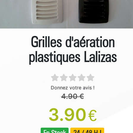
Grilles d'aération
plastiques Lalizas
Donnez votre avis !
4.90 €
3.90
€
En Stock
24 / 48 H !