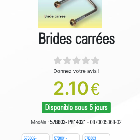
Brides carrées
Donnez votre avis !
2.10
€
Disponible sous 5 jours
Modèle :
57B802- PR14021
- 0870005368-02
57B802-
57B801-
57B803