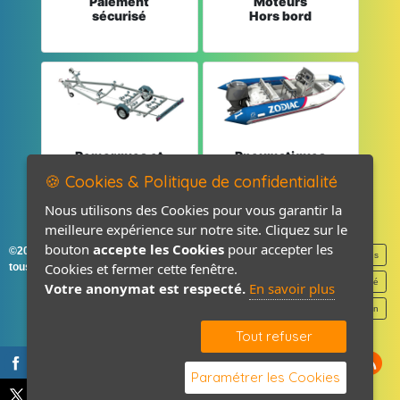
Paiement
Moteurs
sécurisé
Hors bord
Remorques et
Pneumatiques
Pièces détachées
et Pièces
🍪 Cookies & Politique de confidentialité
Nous utilisons des Cookies pour vous garantir la
meilleure expérience sur notre site. Cliquez sur le
bouton
accepte les Cookies
pour accepter les
©2026-2027 France Accastillage
Mentions légales
Cookies et fermer cette fenêtre.
tous droits réservés
Politique de confidentialité
Votre anonymat est respecté.
En savoir plus
Contact / Plan
Tout refuser
Paramétrer les Cookies