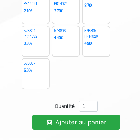
PR14021
PR14024
2.70
€
2.10
€
2.70
€
57B804 -
57B806
57B805 -
PR14032
PR14020
4.40
€
3.30
€
4.90
€
57B807
5.50
€
Quantité :
Ajouter au panier