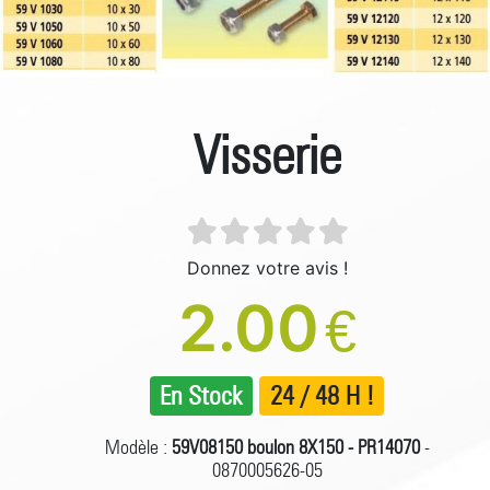
Visserie
Donnez votre avis !
2.00
€
En Stock
24 / 48 H !
Modèle :
59V08150 boulon 8X150 - PR14070
-
0870005626-05