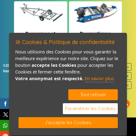
Remorques et
Pneumatiques
Pièces détachées
et Pièces
🍪 Cookies & Politique de confidentialité
Nous utilisons des Cookies pour vous garantir la
meilleure expérience sur notre site. Cliquez sur le
bouton
accepte les Cookies
pour accepter les
©2026-2027 France Accastillage
Mentions légales
Cookies et fermer cette fenêtre.
tous droits réservés
Politique de confidentialité
Votre anonymat est respecté.
En savoir plus
Contact / Plan
Tout refuser
Paramétrer les Cookies
J'accepte les Cookies