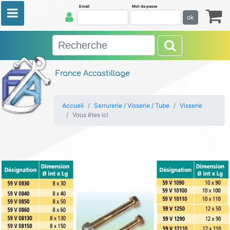
Email
Mot de passe
ok
France Accastillage
Accueil
Serrurerie / Visserie / Tube
Visserie
Vous êtes ici