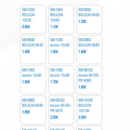
59V1030
59V1050
59V0830
BOULON
BOULON
BOULON 8X30
10X30
10X50
1.20
€
0.80
€
1.10
€
59V0840
59V1080
59V0850
BOULON 8X40
boulon 10x80
BOULON 8X50
1.40
€
1.60
€
1.60
€
59V1060
59V1090
59V08130
boulon 10x60
boulon 10x90
boulon 8X130 -
PR14069
1.60
€
1.70
€
1.80
€
59V0860
59V08150
59V10100
BOULON 8X60
boulon 8X150 -
BOULON
PR14070
10X100
1.80
€
2.00
€
2.00
€