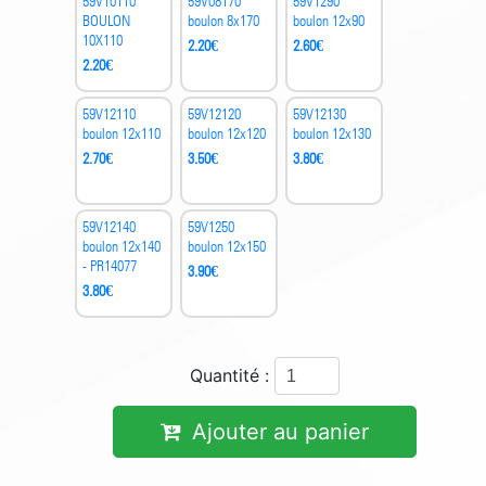
59V10110
59V08170
59V1290
BOULON
boulon 8x170
boulon 12x90
10X110
2.20
€
2.60
€
2.20
€
59V12110
59V12120
59V12130
boulon 12x110
boulon 12x120
boulon 12x130
2.70
€
3.50
€
3.80
€
59V12140
59V1250
boulon 12x140
boulon 12x150
- PR14077
3.90
€
3.80
€
Quantité :
Ajouter au panier