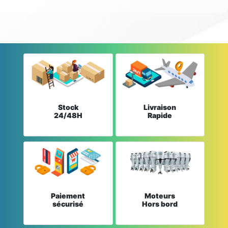
Stock
Livraison
24/48H
Rapide
Paiement
Moteurs
sécurisé
Hors bord