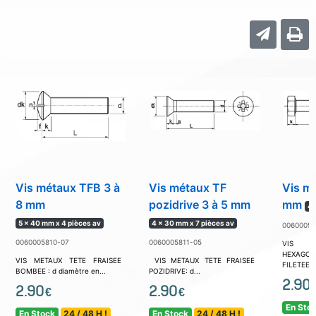
Vis métaux TFB 3 à
Vis métaux TF
Vis m
8 mm
pozidrive 3 à 5 mm
mm
4 
5 x 40 mm x 4 pièces av
4 x 30 mm x 7 pièces av
00600058
0060005810-07
0060005811-05
VIS 
HEXAGON
VIS METAUX TETE FRAISEE
VIS METAUX TETE FRAISEE
FILETEES :
BOMBEE : d diamètre en...
POZIDRIVE: d...
2.90
2.90
2.90
€
€
En Sto
En Stock
24 / 48 H !
En Stock
24 / 48 H !