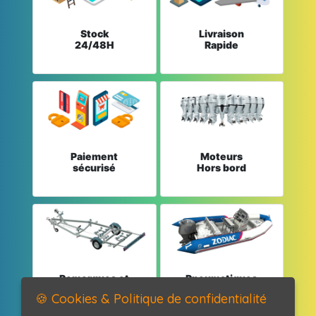
Stock
Livraison
24/48H
Rapide
Paiement
Moteurs
sécurisé
Hors bord
Remorques et
Pneumatiques
Pièces détachées
et Pièces
🍪 Cookies & Politique de confidentialité