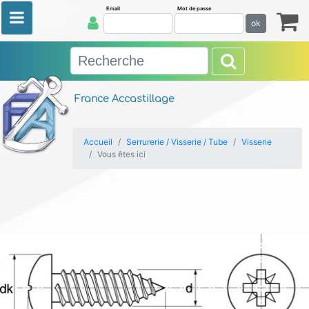
Email
Mot de passe
ok
France Accastillage
Accueil
Serrurerie / Visserie / Tube
Visserie
Vous êtes ici