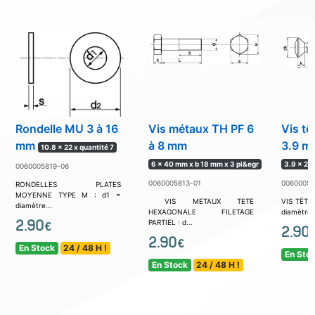
Rondelle MU 3 à 16
Vis métaux TH PF 6
Vis tô
mm
à 8 mm
3.9 m
10.8 x 22 x quantité 7
6 x 40 mm x b 18 mm x 3 pi&egr
3.9 x 25
0060005819-06
0060005813-01
00600058
RONDELLES PLATES
MOYENNE TYPE M : d1 =
VIS METAUX TETE
VIS TËTE
diamètre...
HEXAGONALE FILETAGE
diamètre 
2.90
PARTIEL : d...
€
2.90
2.90
€
En Stock
24 / 48 H !
En Sto
En Stock
24 / 48 H !