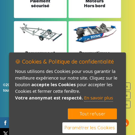
Paiement
Moteurs
sécurisé
Hors bord
Remorques et
Pneumatiques
Pièces détachées
et Pièces
🍪 Cookies & Politique de confidentialité
Nous utilisons des Cookies pour vous garantir la
meilleure expérience sur notre site. Cliquez sur le
bouton
accepte les Cookies
pour accepter les
©2026-2027 France Accastillage
Mentions légales
Cookies et fermer cette fenêtre.
tous droits réservés
Politique de confidentialité
Votre anonymat est respecté.
En savoir plus
Contact / Plan
Tout refuser
Paramétrer les Cookies