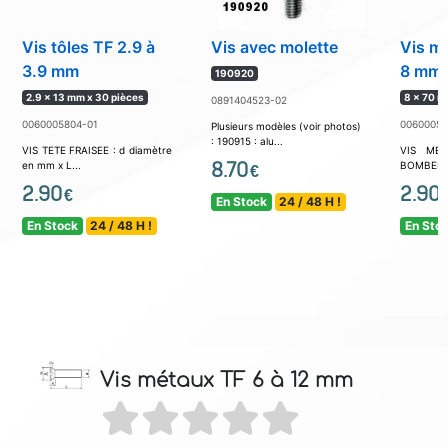
Vis tôles TF 2.9 à
Vis avec molette
Vis m
3.9 mm
8 mm
190920
2.9 x 13 mm x 30 pièces
8 x 70 m
0891404523-02
0060005804-01
00600058
Plusieurs modèles (voir photos)
: 190915 : alu...
VIS TETE FRAISEE : d diamètre
VIS MET
8.70
en mm x L...
BOMBEE : 
€
2.90
2.90
€
En Stock
24 / 48 H !
En Stock
24 / 48 H !
En Sto
Vis métaux TF 6 à 12 mm