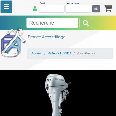
Email
Mot de passe
ok
France Accastillage
Accueil
Moteurs HONDA
Vous êtes ici