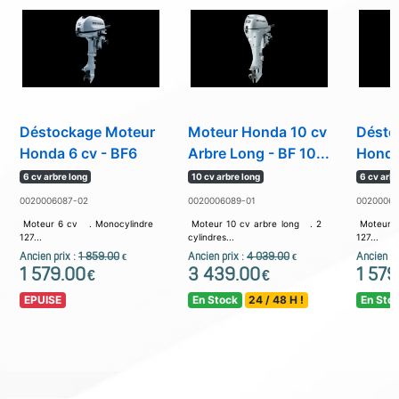
Déstockage Moteur
Moteur Honda 10 cv
Désto
Honda 6 cv - BF6
Arbre Long - BF 10...
Honda
6 cv arbre long
10 cv arbre long
6 cv arbr
0020006087-02
0020006089-01
00200060
Moteur 6 cv . Monocylindre
Moteur 10 cv arbre long . 2
Moteur 6
127...
cylindres...
127...
Ancien prix :
1 859.00
Ancien prix :
4 039.00
Ancien pr
€
€
1 579.00
3 439.00
1 579
€
€
EPUISE
En Stock
24 / 48 H !
En Sto