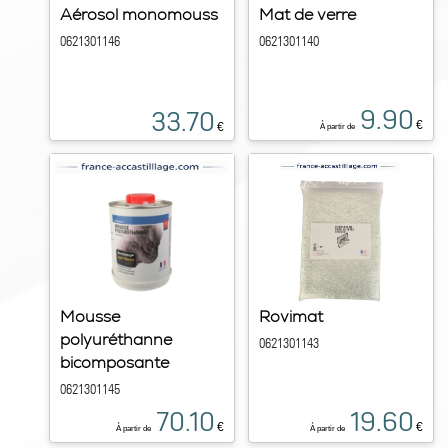
Aérosol monomouss
Mat de verre
0621301146
0621301140
9.90
33.70
€
€
À partir de
Mousse
Rovimat
polyuréthanne
0621301143
bicomposante
0621301145
70.10
19.60
€
€
À partir de
À partir de