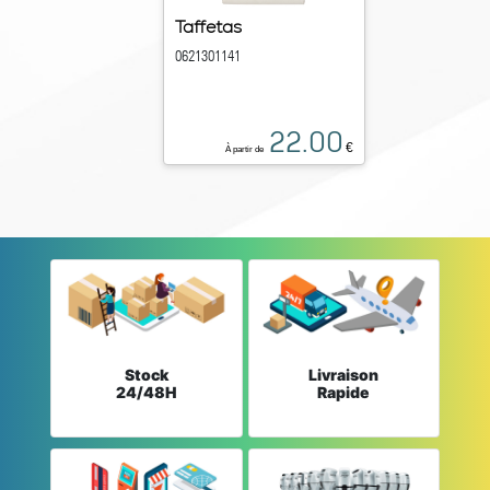
Taffetas
0621301141
22.00
€
À partir de
Stock
Livraison
24/48H
Rapide