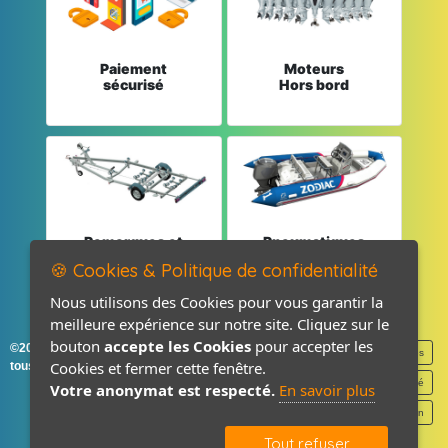
Paiement
Moteurs
sécurisé
Hors bord
Remorques et
Pneumatiques
Pièces détachées
et Pièces
🍪 Cookies & Politique de confidentialité
Nous utilisons des Cookies pour vous garantir la
meilleure expérience sur notre site. Cliquez sur le
bouton
accepte les Cookies
pour accepter les
©2026-2027 France Accastillage
Mentions légales
Cookies et fermer cette fenêtre.
tous droits réservés
Politique de confidentialité
Votre anonymat est respecté.
En savoir plus
Contact / Plan
Tout refuser