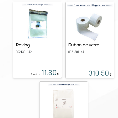
Roving
Ruban de verre
0621301142
0621301144
11.80
310.50
€
€
À partir de