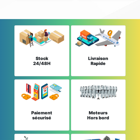
Stock
Livraison
24/48H
Rapide
Paiement
Moteurs
sécurisé
Hors bord