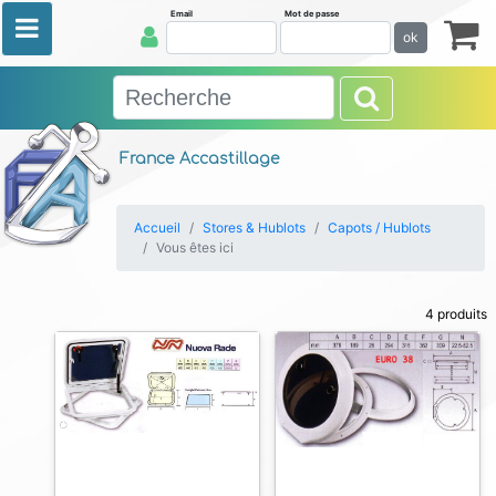
Email
Mot de passe
ok
France Accastillage
Accueil
Stores & Hublots
Capots / Hublots
Vous êtes ici
4 produits