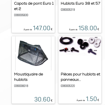
Capots de pont Euro 1
Hublots Euro 38 et 57
et 2
0380005319
0380005630
147.00
158.00
€
€
À partir de
À partir de
Moustiquaire de
Pièces pour hublots et
hublots
panneaux...
0380006018
0380005320
1.50
30.60
€
€
À partir de