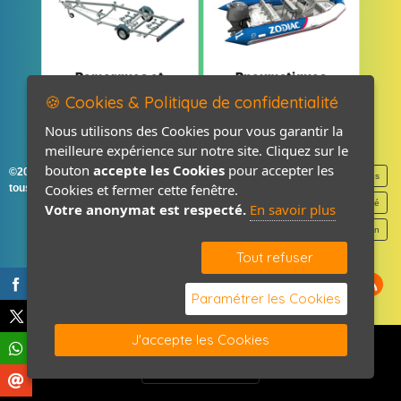
Remorques et
Pneumatiques
Pièces détachées
et Pièces
🍪 Cookies & Politique de confidentialité
Nous utilisons des Cookies pour vous garantir la
meilleure expérience sur notre site. Cliquez sur le
bouton
accepte les Cookies
pour accepter les
©2026-2027 France Accastillage
Mentions légales
Cookies et fermer cette fenêtre.
tous droits réservés
Politique de confidentialité
Votre anonymat est respecté.
En savoir plus
Contact / Plan
Tout refuser
Paramétrer les Cookies
J'accepte les Cookies