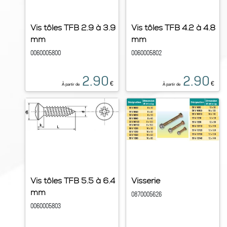
Vis tôles TFB 2.9 à 3.9
Vis tôles TFB 4.2 à 4.8
mm
mm
0060005800
0060005802
2.90
2.90
€
€
À partir de
À partir de
Vis tôles TFB 5.5 à 6.4
Visserie
mm
0870005626
0060005803