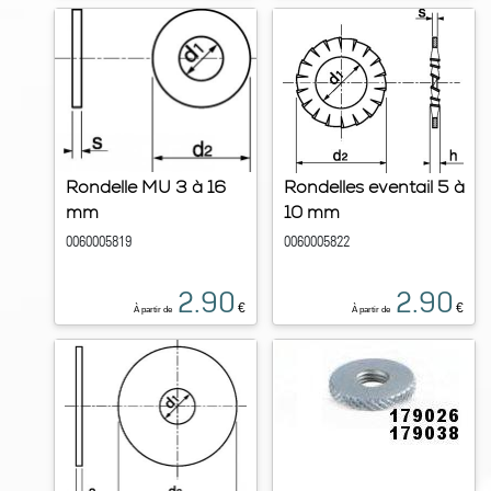
Rondelle MU 3 à 16
Rondelles eventail 5 à
mm
10 mm
0060005819
0060005822
2.90
2.90
€
€
À partir de
À partir de