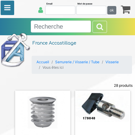
Email
Mot de passe
ok
France Accastillage
Accueil
Serrurerie / Visserie / Tube
Visserie
Vous êtes ici
28 produits