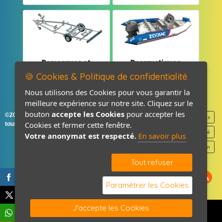
Remorques et
Pneumatiques
Pièces détachées
et Pièces
🍪 Cookies & Politique de confidentialité
Nous utilisons des Cookies pour vous garantir la
meilleure expérience sur notre site. Cliquez sur le
bouton
accepte les Cookies
pour accepter les
©2026-2027 France Accastillage
Mentions légales
Cookies et fermer cette fenêtre.
tous droits réservés
Politique de confidentialité
Votre anonymat est respecté.
En savoir plus
Contact / Plan
Tout refuser
Paramétrer les Cookies
J'accepte les Cookies