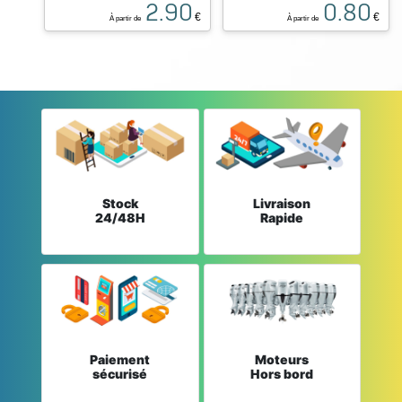
2.90
0.80
€
€
À partir de
À partir de
Stock
Livraison
24/48H
Rapide
Paiement
Moteurs
sécurisé
Hors bord