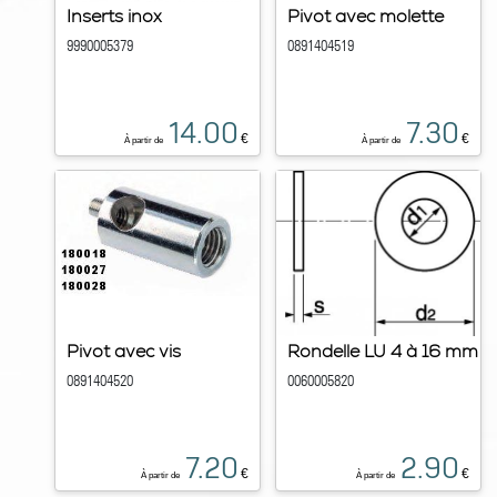
Inserts inox
Pivot avec molette
9990005379
0891404519
14.00
7.30
€
€
À partir de
À partir de
Pivot avec vis
Rondelle LU 4 à 16 mm
0891404520
0060005820
7.20
2.90
€
€
À partir de
À partir de