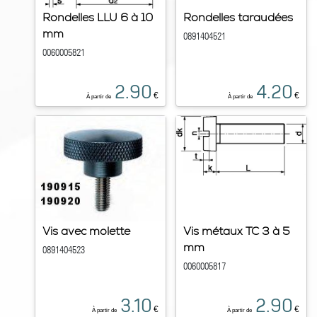
Rondelles LLU 6 à 10
Rondelles taraudées
mm
0891404521
0060005821
2.90
4.20
€
€
À partir de
À partir de
Vis avec molette
Vis métaux TC 3 à 5
mm
0891404523
0060005817
3.10
2.90
€
€
À partir de
À partir de