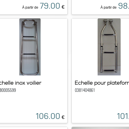
79.00
98
€
À partir de
À partir de
chelle inox voilier
Echelle pour platefo
80005599
0381404861
106.00
101
€