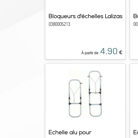
Bloqueurs d'échelles Lalizas
B
0380005213
00
4.90
€
À partir de
Echelle alu pour
E