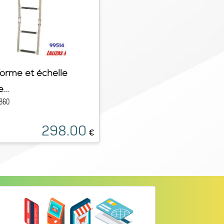
forme et échelle
...
860
298.00
€