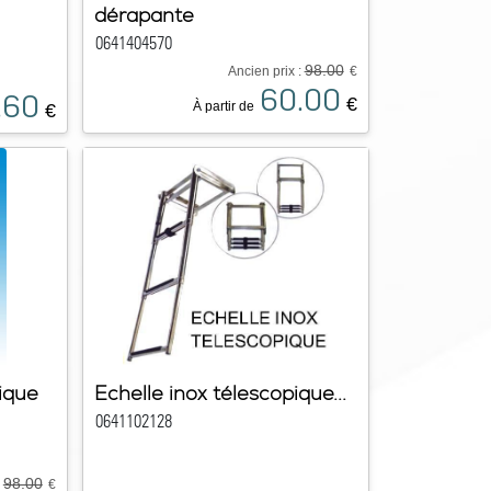
dérapante
0641404570
98.00
Ancien prix :
€
60.00
.60
€
À partir de
€
ique
Echelle inox télescopique...
0641102128
98.00
:
€