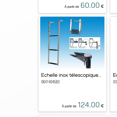
60.00
€
À partir de
Echelle inox télescopique...
E
0641404583
03
124.00
€
À partir de