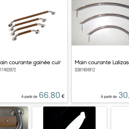
ain courante gainée cuir
Main courante Lalizas
11403972
0381404912
66.80
30
€
À partir de
À partir de