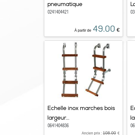
pneumatique
L
0241404421
03
49.00
€
À partir de
Echelle inox marches bois
E
largeur...
la
0641404836
06
108.00
Ancien prix :
€