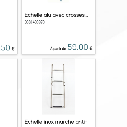
Echelle alu avec crosses...
0381403970
59.00
.50
€
€
À partir de
Echelle inox marche anti-