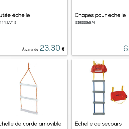
utée échelle
Chapes pour echelle
11402213
0380005974
23.30
6
€
À partir de
chelle de corde amovible
Echelle de secours