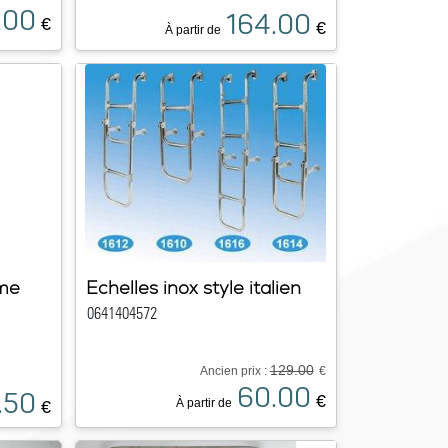
.00
164.00
€
€
À partir de
rme
Echelles inox style italien
0641404572
129.00
Ancien prix :
€
60.00
.50
€
À partir de
€