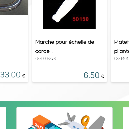
Marche pour échelle de
Plate
corde...
pliante
0380005376
0381404
33.00
6.50
€
€