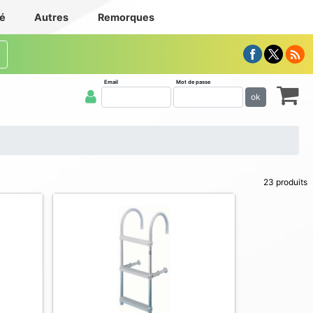
té
Autres
Remorques
Email
Mot de passe
ok
23 produits