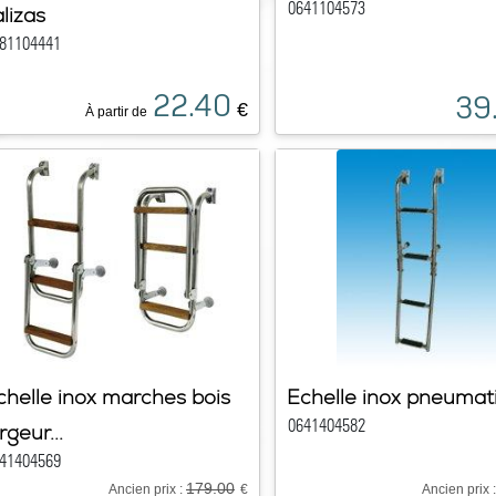
0641104573
alizas
81104441
22.40
39
€
À partir de
chelle inox marches bois
Echelle inox pneumat
0641404582
rgeur...
41404569
179.00
Ancien prix :
€
Ancien prix 