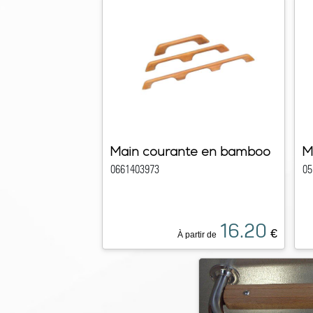
Main courante en bamboo
M
0661403973
05
16.20
€
À partir de