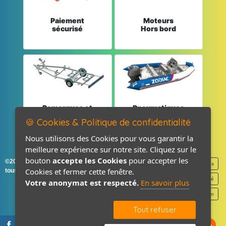
Paiement
Moteurs
sécurisé
Hors bord
Remorques et
Pneumatiques
Pièces détachées
et Pièces
🍪 Cookies & Politique de confidentialité
Nous utilisons des Cookies pour vous garantir la
meilleure expérience sur notre site. Cliquez sur le
bouton
accepte les Cookies
pour accepter les
©2026-2027 France Accastillage
Mentions légales
Cookies et fermer cette fenêtre.
tous droits réservés
Politique de confidentialité
Votre anonymat est respecté.
En savoir plus
Contact / Plan
Tout refuser