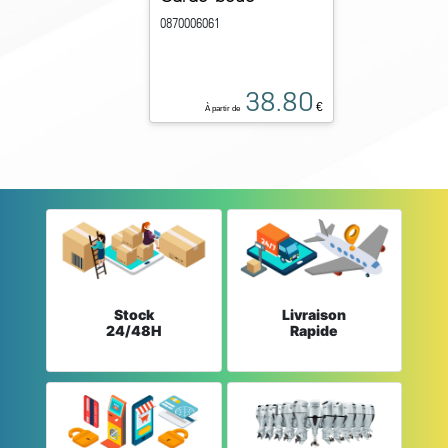
0870006061
38.80
€
À partir de
Stock
Livraison
24/48H
Rapide