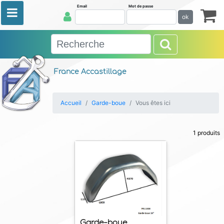
Email
Mot de passe
ok
France Accastillage
Accueil
Garde-boue
Vous êtes ici
1 produits
Garde-boue