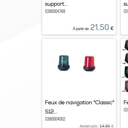
support...
s
0380004768
03
21.50
€
À partir de
Feux de navigation ''Classic''
Fe
03
S12...
0380004002
14.80
Ancien prix :
€