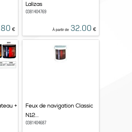
Lalizas
0381404769
.80
32.00
€
€
À partir de
ateau +
Feux de navigation Classic
N12...
0381404687