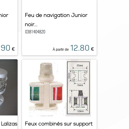
nior
Feu de navigation Junior
noir...
0381404820
.90
12.80
€
€
À partir de
Lalizas
Feux combinés sur support