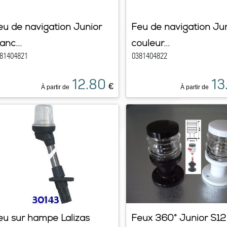
eu de navigation Junior
Feu de navigation Ju
anc...
couleur...
81404821
0381404822
12.80
13
€
À partir de
À partir de
eu sur hampe Lalizas
Feux 360° Junior S12 