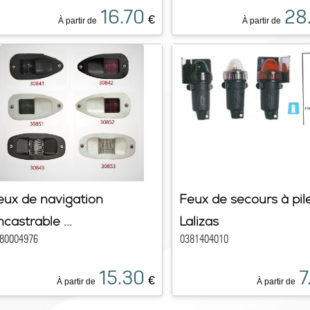
16.70
28
€
À partir de
À partir de
eux de navigation
Feux de secours à pil
ncastrable ...
Lalizas
80004976
0381404010
15.30
7
€
À partir de
À partir de