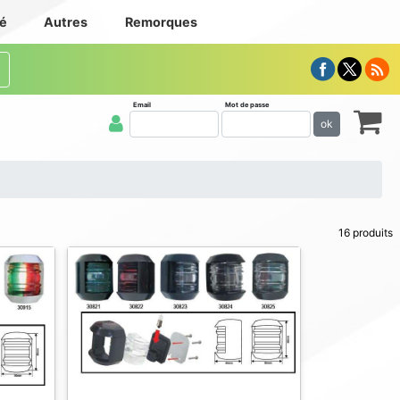
té
Autres
Remorques
Email
Mot de passe
ok
16 produits