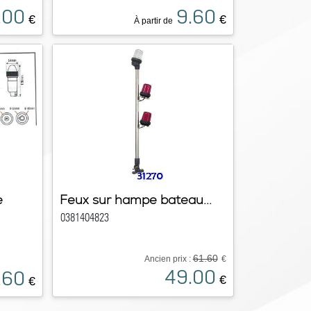
.00
9.60
€
€
À partir de
e
Feux sur hampe bateau...
0381404823
61.60
Ancien prix :
€
49.00
.60
€
€