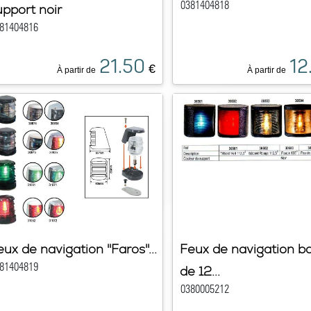
0381404818
upport noir
81404816
21.50
12
€
À partir de
À partir de
ux de navigation ''Faros''...
Feux de navigation b
81404819
de 12...
0380005212