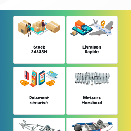
Stock
Livraison
24/48H
Rapide
Paiement
Moteurs
sécurisé
Hors bord