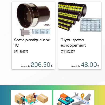
Sortie plastique inox
Tuyau spécial
TC
échappement
0711802972
0711802977
206.50
48.00
€
€
À partir de
À partir de