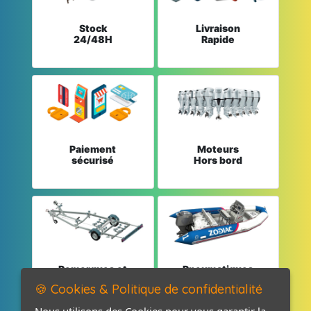
Stock
Livraison
24/48H
Rapide
Paiement
Moteurs
sécurisé
Hors bord
Remorques et
Pneumatiques
Pièces détachées
et Pièces
🍪 Cookies & Politique de confidentialité