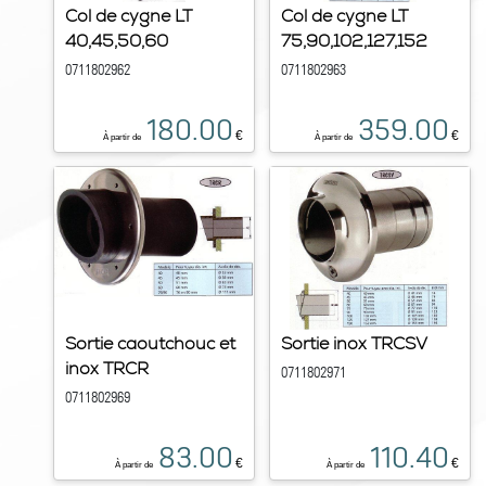
Col de cygne LT
Col de cygne LT
40,45,50,60
75,90,102,127,152
0711802962
0711802963
180.00
359.00
€
€
À partir de
À partir de
Sortie caoutchouc et
Sortie inox TRCSV
inox TRCR
0711802971
0711802969
83.00
110.40
€
€
À partir de
À partir de