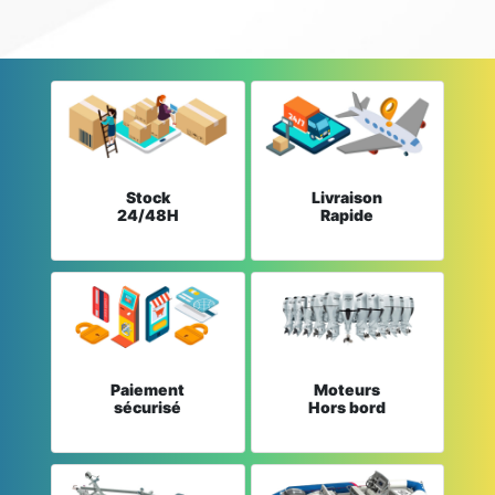
Stock
Livraison
24/48H
Rapide
Paiement
Moteurs
sécurisé
Hors bord