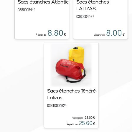
Sacs étanches Atlantic
Sacs étanches
LALIZAS
0380005444
0380004467
8.80
8.00
€
€
À partir de
À partir de
Sacs étanches Ténéré
Lalizas
03810004624
€
23.00
Ancien prix :
25.60
€
À partir de