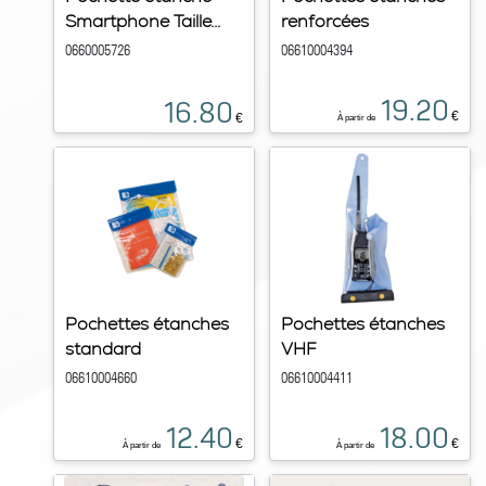
Smartphone Taille...
renforcées
0660005726
06610004394
19.20
16.80
€
€
À partir de
Pochettes étanches
Pochettes étanches
standard
VHF
06610004660
06610004411
12.40
18.00
€
€
À partir de
À partir de