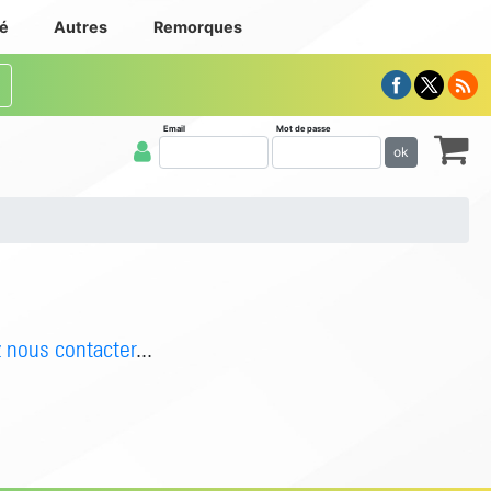
té
Autres
Remorques
Email
Mot de passe
ok
z nous contacter
...