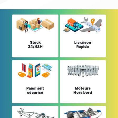
Stock
Livraison
24/48H
Rapide
Paiement
Moteurs
sécurisé
Hors bord