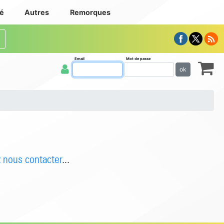
té
Autres
Remorques
Email
Mot de passe
ok
z nous contacter
...