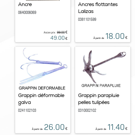
Ancre
Ancres flottantes
Lalizas
0640006069
0381101599
€
99.00
Ancien prix :
18.00
49.00
€
€
À partir de
Grappin déformable
Grappin parapluie
galva
pelles tulipées
0241102103
0310002102
26.00
11.40
€
€
À partir de
À partir de