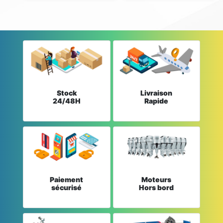
Stock
Livraison
24/48H
Rapide
Paiement
Moteurs
sécurisé
Hors bord