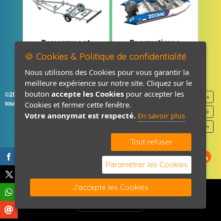
Remorques et
Pneumatiques
Pièces détachées
et Pièces
🍪 Cookies & Politique de confidentialité
Nous utilisons des Cookies pour vous garantir la
meilleure expérience sur notre site. Cliquez sur le
bouton
accepte les Cookies
pour accepter les
©2026-2027 France Accastillage
Mentions légales
Cookies et fermer cette fenêtre.
tous droits réservés
Politique de confidentialité
Votre anonymat est respecté.
En savoir plus
Contact / Plan
Tout refuser
Paramétrer les Cookies
J'accepte les Cookies