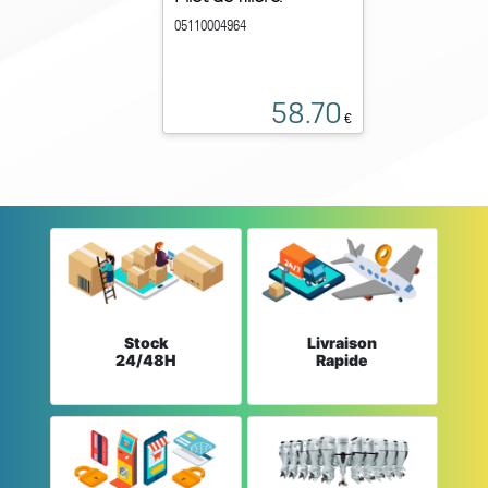
05110004964
58.70
€
Stock
Livraison
24/48H
Rapide