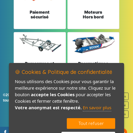
Paiement
Moteurs
sécurisé
Hors bord
Remorques et
Pneumatiques
Pièces détachées
et Pièces
🍪 Cookies & Politique de confidentialité
Nous utilisons des Cookies pour vous garantir la
meilleure expérience sur notre site. Cliquez sur le
bouton
accepte les Cookies
pour accepter les
©2026-2027 France Accastillage
Mentions légales
Cookies et fermer cette fenêtre.
tous droits réservés
Politique de confidentialité
Votre anonymat est respecté.
En savoir plus
Contact / Plan
Tout refuser