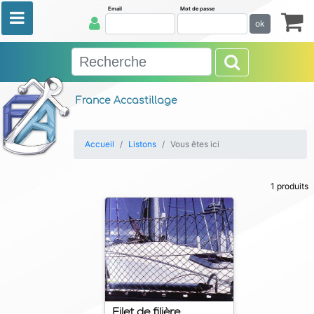
Email
Mot de passe
ok
France Accastillage
Accueil
Listons
Vous êtes ici
1 produits
Filet de filière.