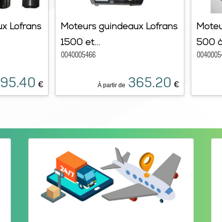
x Lofrans
Moteurs guindeaux Lofrans
Moteu
1500 et...
500 à.
0040005466
0040005
95.40
365.20
€
€
À partir de