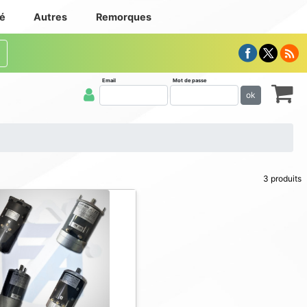
té
Autres
Remorques
Email
Mot de passe
ok
3 produits