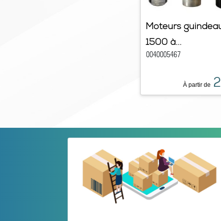
Moteurs guindeau
1500 à...
0040005467
2
À partir de