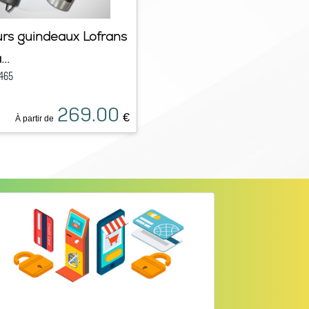
rs guindeaux Lofrans
..
465
269.00
€
À partir de