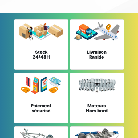
Stock
Livraison
24/48H
Rapide
Paiement
Moteurs
sécurisé
Hors bord