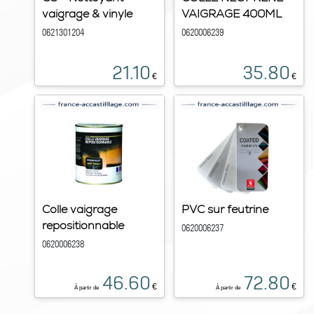
vaigrage & vinyle
VAIGRAGE 400ML
0621301204
0620006239
21.10
35.80
€
€
Colle vaigrage
PVC sur feutrine
repositionnable
0620006237
0620006238
46.60
72.80
€
€
À partir de
À partir de