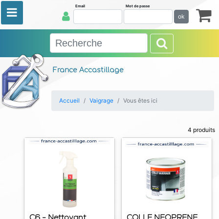
Email
Mot de passe
ok
France Accastillage
Accueil
Vaigrage
Vous êtes ici
4 produits
C6 - Nettoyant
COLLE NEOPRENE