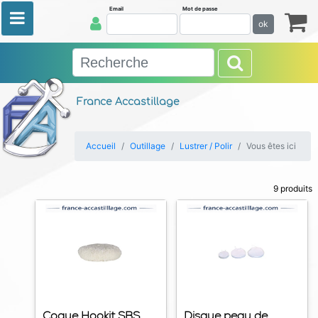
Email
Mot de passe
ok
France Accastillage
Accueil
Outillage
Lustrer / Polir
Vous êtes ici
9 produits
Coque Hookit SBS
Disque peau de