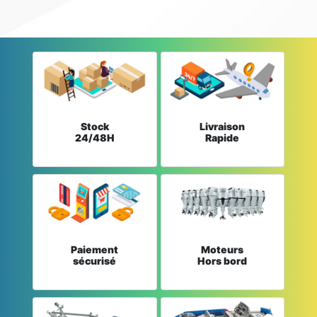
Stock
Livraison
24/48H
Rapide
Paiement
Moteurs
sécurisé
Hors bord