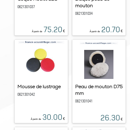
mouton
0621301037
0621301034
75.20
20.70
€
€
À partir de
À partir de
Mousse de lustrage
Peau de mouton D75
mm
0621301042
0621301041
30.00
26.30
€
€
À partir de