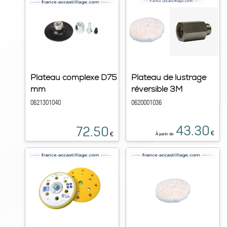
Plateau complexe D75
Plateau de lustrage
mm
réversible 3M
0621301040
0620001036
43.30
72.50
€
€
À partir de