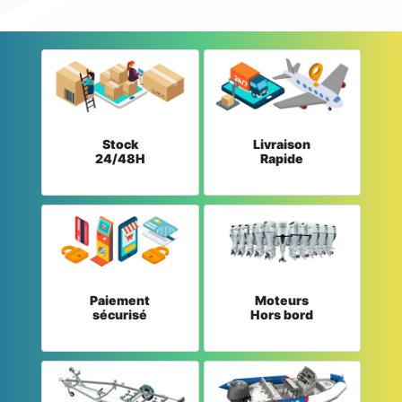
Stock
Livraison
24/48H
Rapide
Paiement
Moteurs
sécurisé
Hors bord