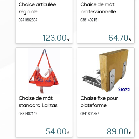
Chaise articulée
Chaise de mât
réglable
professionnelle...
0241802504
0381402151
123.00
64.70
€
€
Chaise de mât
Chaise fixe pour
standard Lalizas
plateforme
0381402149
0641804857
54.00
89.00
€
€