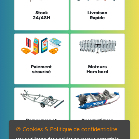
Stock
Livraison
24/48H
Rapide
Paiement
Moteurs
sécurisé
Hors bord
Remorques et
Pneumatiques
Pièces détachées
et Pièces
🍪 Cookies & Politique de confidentialité