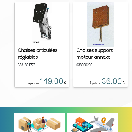
Chaises articulées
Chaises support
réglables
moteur annexe
0381804773
0380002501
149.00
36.00
€
€
À partir de
À partir de