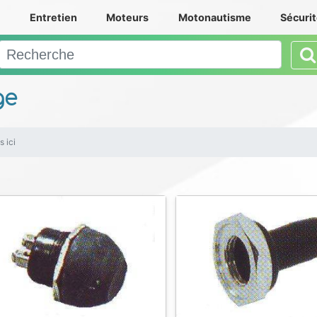
e
Entretien
Moteurs
Motonautisme
Sécuri
ge
s ici