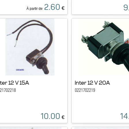
2.60
9
€
À partir de
nter 12 V 15A
Inter 12 V 20A
21702218
0221702219
10.00
14
€