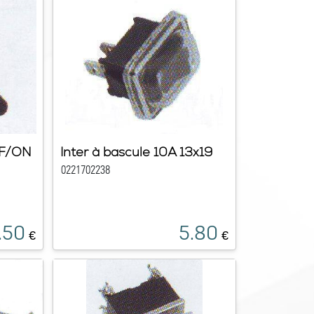
FF/ON
Inter à bascule 10A 13x19
0221702238
.50
5.80
€
€