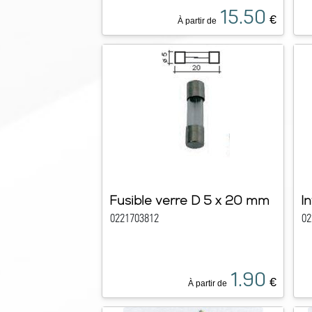
15.50
€
À partir de
Fusible verre D 5 x 20 mm
I
0221703812
02
1.90
€
À partir de