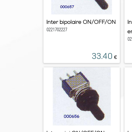
Inter bipolaire ON/OFF/ON
I
0221702227
e
02
33.40
€