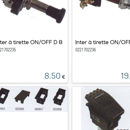
nter à tirette ON/OFF D 8
Inter à tirette ON/OF
21702235
0221702236
8.50
19
€