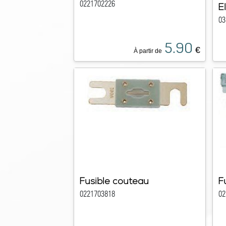
0221702226
El
03
5.90
€
À partir de
Fusible couteau
F
0221703818
02