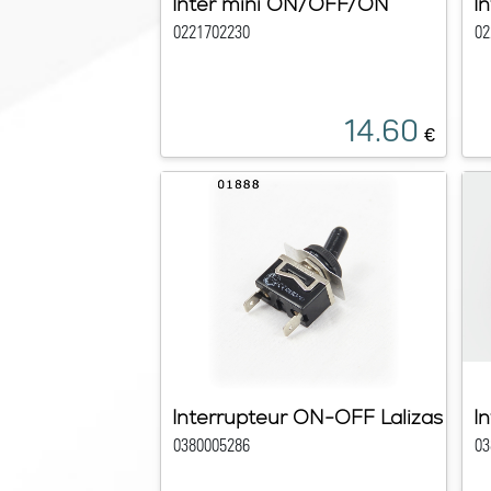
Inter mini ON/OFF/ON
I
0221702230
02
14.60
€
Interrupteur ON-OFF Lalizas
I
0380005286
03