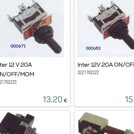
nter 12 V 20A
Inter 12V 20A ON/O
0221702222
N/OFF/MOM
21702223
13.20
15
€