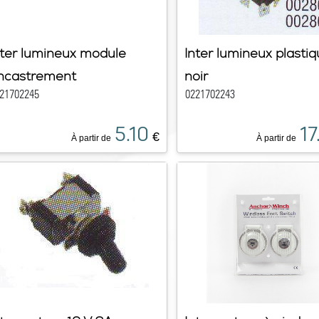
nter lumineux module
Inter lumineux plasti
ncastrement
noir
21702245
0221702243
5.10
17
€
À partir de
À partir de