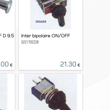
F D 9.5
Inter bipolaire ON/OFF
0221702228
.00
21.30
€
€