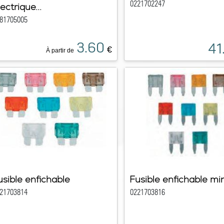
0221702247
ectrique...
81705005
3.60
41
€
À partir de
usible enfichable
Fusible enfichable min
21703814
0221703816