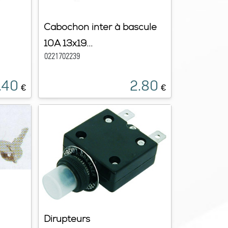
Cabochon inter à bascule
10A 13x19...
0221702239
.40
2.80
€
€
Dirupteurs