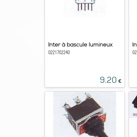
Inter à bascule lumineux
I
0221702240
02
9.20
€