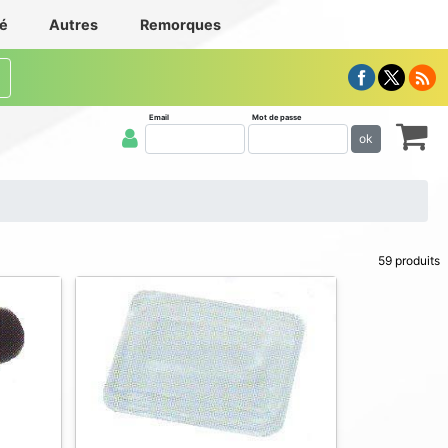
té
Autres
Remorques
Email
Mot de passe
ok
59 produits