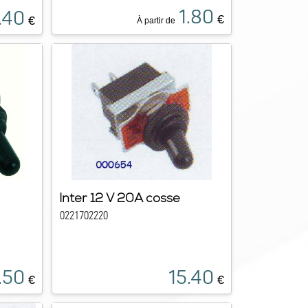
1.80
.40
€
€
À partir de
Inter 12 V 20A cosse
0221702220
.50
15.40
€
€