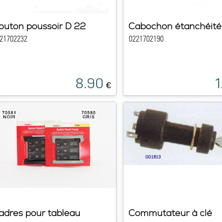
outon poussoir D 22
Cabochon étanchéité
21702232
0221702190
8.90
1
€
adres pour tableau
Commutateur à clé