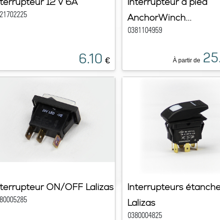
nterrupteur 12 V 6A
Interrupteur à pied
21702225
AnchorWinch...
0381104959
25
6.10
€
À partir de
nterrupteur ON/OFF Lalizas
Interrupteurs étanch
80005285
Lalizas
0380004825