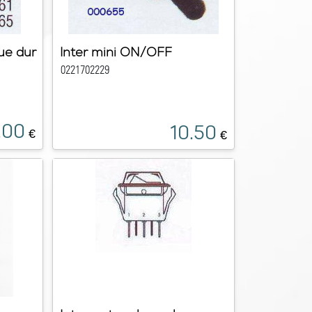
que dur
Inter mini ON/OFF
0221702229
.00
10.50
€
€