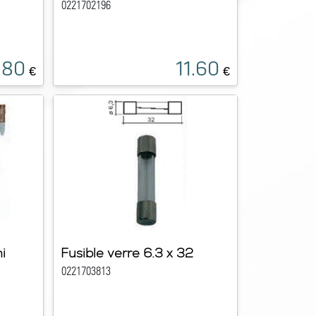
0221702196
.80
11.60
€
€
i
Fusible verre 6.3 x 32
0221703813