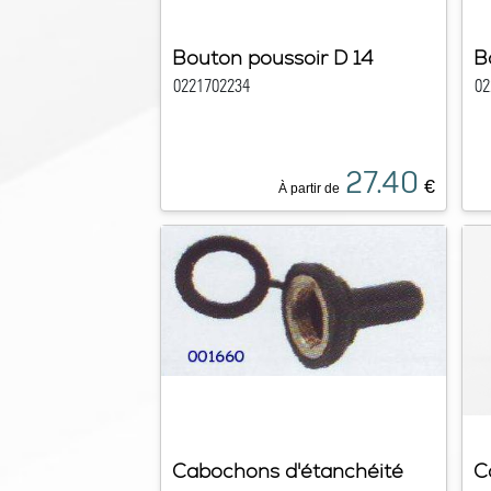
Bouton poussoir D 14
B
0221702234
02
27.40
€
À partir de
Cabochons d'étanchéité
C