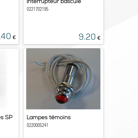
Interrupteur bascule
0221702195
.40
9.20
€
€
es SP
Lampes témoins
0220005241