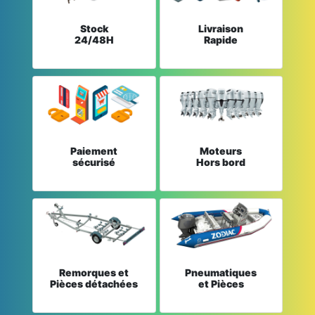
Stock
Livraison
24/48H
Rapide
Paiement
Moteurs
sécurisé
Hors bord
Remorques et
Pneumatiques
Pièces détachées
et Pièces