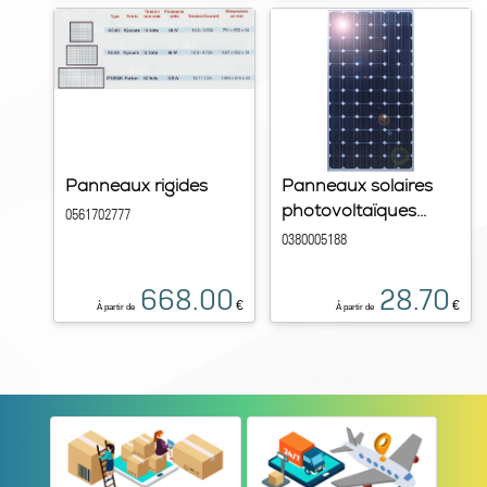
Panneaux rigides
Panneaux solaires
photovoltaïques...
0561702777
0380005188
668.00
28.70
€
€
À partir de
À partir de