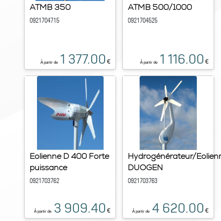
ATMB 350
ATMB 500/1000
0921704715
0921704525
1 377.00
1 116.00
€
€
À partir de
À partir de
Eolienne D 400 Forte
Hydrogénérateur/Eolien
puissance
DUOGEN
0921703762
0921703763
3 909.40
4 620.00
€
€
À partir de
À partir de