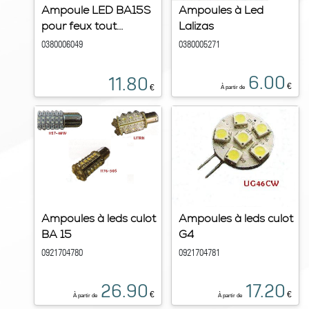
Ampoule LED BA15S
Ampoules à Led
pour feux tout...
Lalizas
0380006049
0380005271
6.00
11.80
€
€
À partir de
Ampoules à leds culot
Ampoules à leds culot
BA 15
G4
0921704780
0921704781
26.90
17.20
€
€
À partir de
À partir de