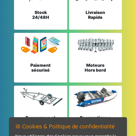
Stock
Livraison
24/48H
Rapide
Paiement
Moteurs
sécurisé
Hors bord
Remorques et
Pneumatiques
Pièces détachées
et Pièces
🍪 Cookies & Politique de confidentialité