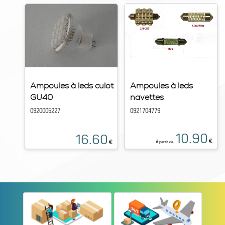
Ampoules à leds culot
Ampoules à leds
GU40
navettes
0920005227
0921704779
10.90
16.60
€
€
À partir de