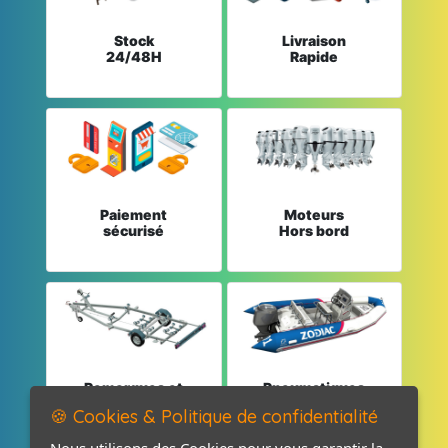
Stock
Livraison
24/48H
Rapide
Paiement
Moteurs
sécurisé
Hors bord
Remorques et
Pneumatiques
Pièces détachées
et Pièces
🍪 Cookies & Politique de confidentialité