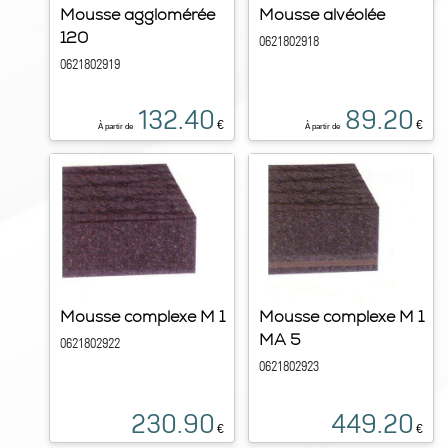
Mousse agglomérée
Mousse alvéolée
120
0621802918
0621802919
132.40
89.20
€
€
À partir de
À partir de
Mousse complexe M 1
Mousse complexe M 1
MA 5
0621802922
0621802923
230.90
449.20
€
€