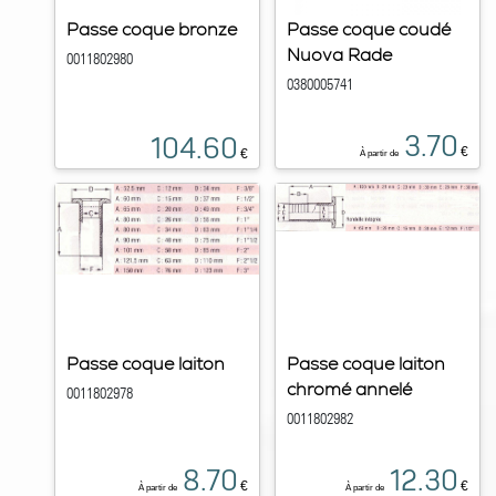
Passe coque bronze
Passe coque coudé
Nuova Rade
0011802980
0380005741
3.70
104.60
€
€
À partir de
Passe coque laiton
Passe coque laiton
chromé annelé
0011802978
0011802982
8.70
12.30
€
€
À partir de
À partir de