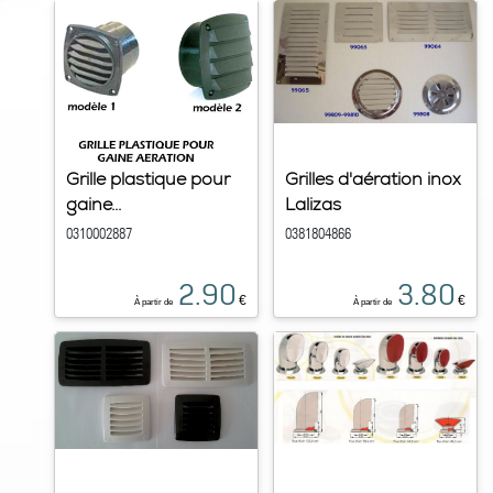
Grille plastique pour
Grilles d'aération inox
gaine...
Lalizas
0310002887
0381804866
2.90
3.80
€
€
À partir de
À partir de