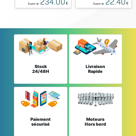
234.00
22.40
€
€
À partir de
À partir de
Stock
Livraison
24/48H
Rapide
Paiement
Moteurs
sécurisé
Hors bord