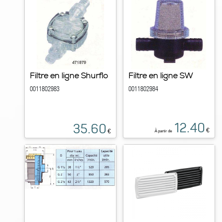
Filtre en ligne Shurflo
Filtre en ligne SW
0011802983
0011802984
12.40
35.60
€
€
À partir de