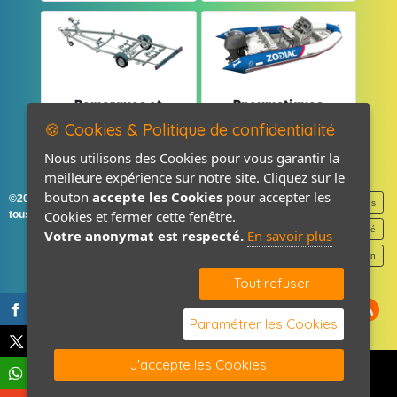
Remorques et
Pneumatiques
Pièces détachées
et Pièces
🍪 Cookies & Politique de confidentialité
Nous utilisons des Cookies pour vous garantir la
meilleure expérience sur notre site. Cliquez sur le
bouton
accepte les Cookies
pour accepter les
©2026-2027 France Accastillage
Mentions légales
Cookies et fermer cette fenêtre.
tous droits réservés
Politique de confidentialité
Votre anonymat est respecté.
En savoir plus
Contact / Plan
Tout refuser
Paramétrer les Cookies
J'accepte les Cookies