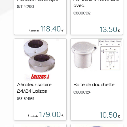
avec...
0711402893
0380005932
118.40
13.50
€
€
À partir de
Aérateur solaire
Boite de douchette
24/24 Lalizas
0380005324
0381804989
179.00
10.50
€
€
À partir de