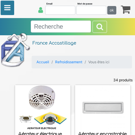
Email
Mot de passe
ok
France Accastillage
Accueil
Refroidissement
Vous êtes ici
34 produits
Aérateur électrique
Aérateur encastrable