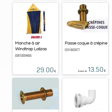
Manche à air
Passe coque à crépine
Windtrap Lalizas
0241803977
03810004655
13.50
29.00
€
€
À partir de