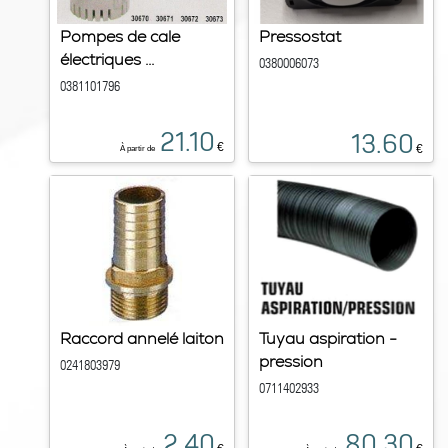
Pompes de cale
Pressostat
électriques ...
0380006073
0381101796
21.10
13.60
€
€
À partir de
Raccord annelé laiton
Tuyau aspiration -
pression
0241803979
0711402933
2.40
80.30