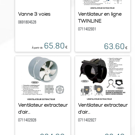
Vanne 3 voies
Ventilateur en ligne
TWINLINE
0691804528
0711402931
65.80
63.60
€
€
À partir de
Ventilateur extracteur
Ventilateur extracteur
d'air...
d'air...
0711402928
0711402927