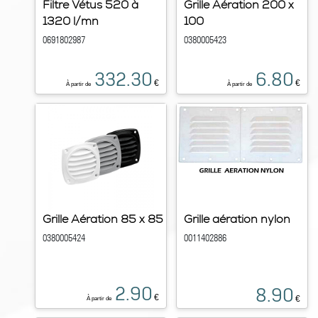
Filtre Vétus 520 à
Grille Aération 200 x
1320 l/mn
100
0691802987
0380005423
332.30
6.80
€
€
À partir de
À partir de
Grille Aération 85 x 85
Grille aération nylon
0380005424
0011402886
2.90
8.90
€
€
À partir de