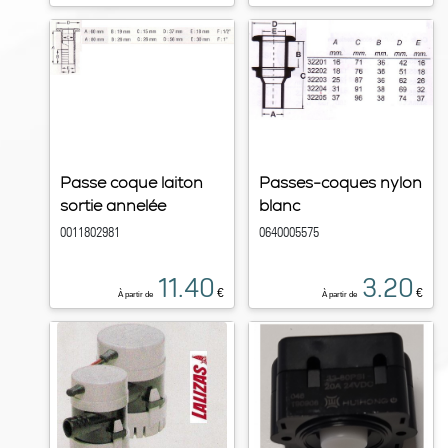
Passe coque laiton
Passes-coques nylon
sortie annelée
blanc
0011802981
0640005575
11.40
3.20
€
€
À partir de
À partir de