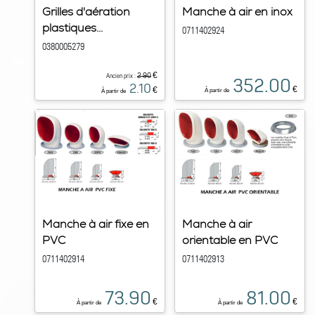
Grilles d'aération
Manche à air en inox
plastiques...
0711402924
0380005279
€
2.90
Ancien prix :
352.00
2.10
€
€
À partir de
À partir de
Manche à air fixe en
Manche à air
PVC
orientable en PVC
0711402914
0711402913
73.90
81.00
€
€
À partir de
À partir de